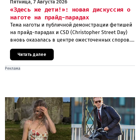
Пятница, 7 Августа 2026
«Здесь же дети!»: новая дискуссия о
наготе на прайд-парадах
Тема наготы и публичной демонстрации фетишей
на прайд-парадах и CSD (Christopher Street Day)
вновь оказалась в центре ожесточенных споров.
То, что для многих представителей ЛГБТК+
является выражением
Читать далее
Реклама