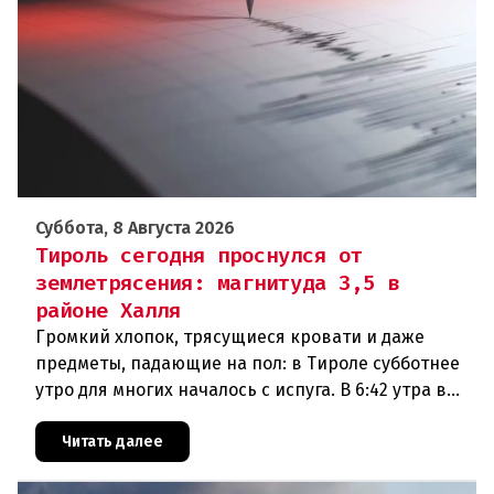
Суббота, 8 Августа 2026
Тироль сегодня проснулся от
землетрясения: магнитуда 3,5 в
районе Халля
Громкий хлопок, трясущиеся кровати и даже
предметы, падающие на пол: в Тироле субботнее
утро для многих началось с испуга. В 6:42 утра в
районе Халля произошло землетрясение.Данные
сейсмологовПо данны
Читать далее