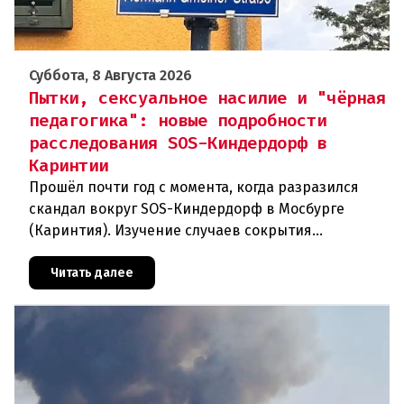
Суббота, 8 Августа 2026
Пытки, сексуальное насилие и "чёрная
педагогика": новые подробности
расследования SOS-Киндердорф в
Каринтии
Прошёл почти год с момента, когда разразился
скандал вокруг SOS-Киндердорф в Мосбурге
(Каринтия). Изучение случаев сокрытия
преступлений против детей вылилось в
масштабное расследование, которое продо
Читать далее