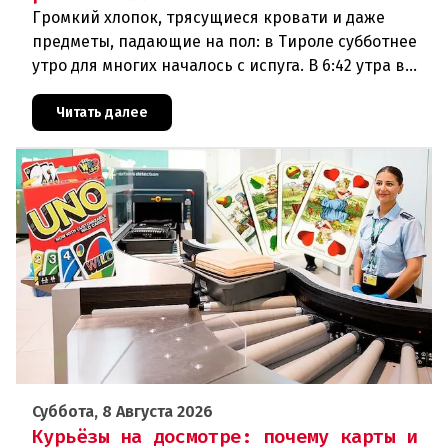
Громкий хлопок, трясущиеся кровати и даже
предметы, падающие на пол: в Тироле субботнее
утро для многих началось с испуга. В 6:42 утра в
районе Халля произошло землетрясение.Данные
сейсмологовПо данны
Читать далее
Суббота, 8 Августа 2026
Курьёзы на досмотре: почему карты и