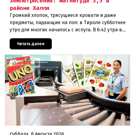
землетрясения: магнитуда 3,5 в
районе Халля
Громкий хлопок, трясущиеся кровати и даже
предметы, падающие на пол: в Тироле субботнее
утро для многих началось с испуга. В 6:42 утра в
районе Халля произошло землетрясение.Данные
сейсмологовПо данны
Читать далее
Суббота, 8 Августа 2026