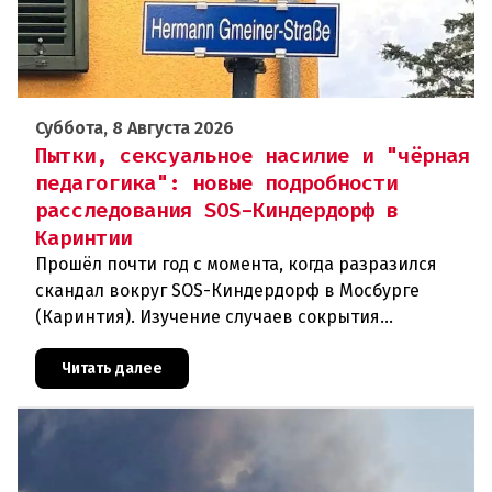
Суббота, 8 Августа 2026
Пытки, сексуальное насилие и "чёрная
педагогика": новые подробности
расследования SOS-Киндердорф в
Каринтии
Прошёл почти год с момента, когда разразился
скандал вокруг SOS-Киндердорф в Мосбурге
(Каринтия). Изучение случаев сокрытия
преступлений против детей вылилось в
масштабное расследование, которое продо
Читать далее