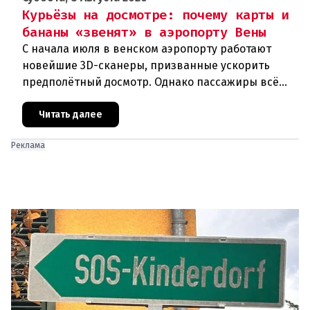
Курьёзы на досмотре: почему карты и
бананы «звенят» в аэропорту Вены
С начала июля в венском аэропорту работают
новейшие 3D-сканеры, призванные ускорить
предполётный досмотр. Однако пассажиры всё
чаще сталкиваются с курьёзами: их багаж
отправляют на дополнительную пров
Читать далее
Реклама