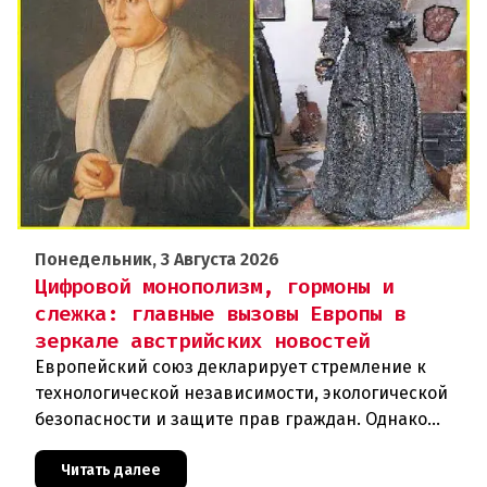
Понедельник, 3 Августа 2026
Цифровой монополизм, гормоны и
слежка: главные вызовы Европы в
зеркале австрийских новостей
Европейский союз декларирует стремление к
технологической независимости, экологической
безопасности и защите прав граждан. Однако
последние события в Австрии и решение
Брюсселя показывают: реальная п
Читать далее