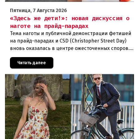
Пятница, 7 Августа 2026
«Здесь же дети!»: новая дискуссия о
наготе на прайд-парадах
Тема наготы и публичной демонстрации фетишей
на прайд-парадах и CSD (Christopher Street Day)
вновь оказалась в центре ожесточенных споров.
То, что для многих представителей ЛГБТК+
является выражением
Читать далее