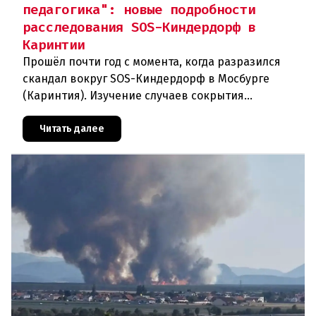
педагогика": новые подробности
расследования SOS-Киндердорф в
Каринтии
Прошёл почти год с момента, когда разразился
скандал вокруг SOS-Киндердорф в Мосбурге
(Каринтия). Изучение случаев сокрытия
преступлений против детей вылилось в
масштабное расследование, которое продо
Читать далее