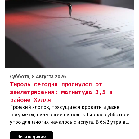
Суббота, 8 Августа 2026
Тироль сегодня проснулся от
землетрясения: магнитуда 3,5 в
районе Халля
Громкий хлопок, трясущиеся кровати и даже
предметы, падающие на пол: в Тироле субботнее
утро для многих началось с испуга. В 6:42 утра в
районе Халля произошло землетрясение.Данные
сейсмологовПо данны
Читать далее