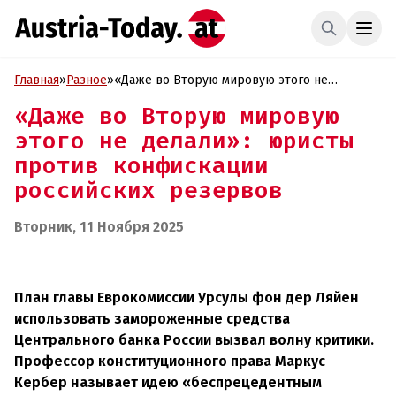
Главная
»
Разное
»
«Даже во Вторую мировую этого не
делали»: юристы против конфискации
«Даже во Вторую мировую
российских резервов
этого не делали»: юристы
против конфискации
российских резервов
Вторник, 11 Ноября 2025
План главы Еврокомиссии Урсулы фон дер Ляйен
использовать замороженные средства
Центрального банка России вызвал волну критики.
Профессор конституционного права Маркус
Кербер называет идею «беспрецедентным