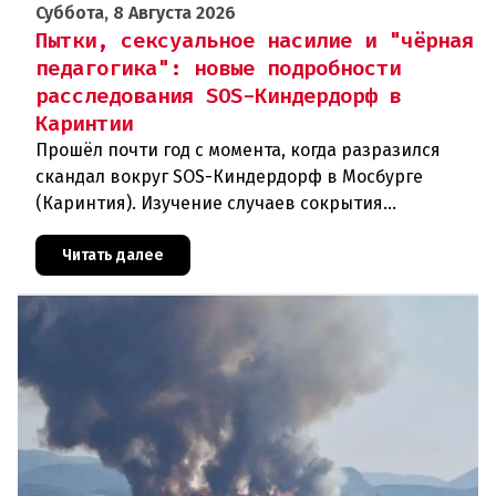
Суббота, 8 Августа 2026
Пытки, сексуальное насилие и "чёрная
педагогика": новые подробности
расследования SOS-Киндердорф в
Каринтии
Прошёл почти год с момента, когда разразился
скандал вокруг SOS-Киндердорф в Мосбурге
(Каринтия). Изучение случаев сокрытия
преступлений против детей вылилось в
масштабное расследование, которое продо
Читать далее