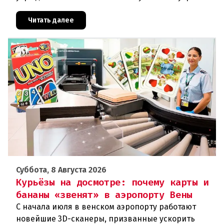
районе Халля произошло землетрясение.Данные
сейсмологовПо данны
Читать далее
Суббота, 8 Августа 2026
Курьёзы на досмотре: почему карты и
бананы «звенят» в аэропорту Вены
С начала июля в венском аэропорту работают
новейшие 3D-сканеры, призванные ускорить