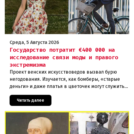
Среда, 5 Августа 2026
Государство потратит €400 000 на
исследование связи моды и правого
экстремизма
Проект венских искусствоведов вызвал бурю
негодования. Изучается, как бомберы, «старые
деньги» и даже платья в цветочек могут служить
инструментом пропаганды. Оппоненты требуют
ответа от министра наук
Читать далее