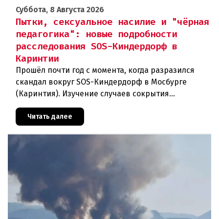
Суббота, 8 Августа 2026
Пытки, сексуальное насилие и "чёрная
педагогика": новые подробности
расследования SOS-Киндердорф в
Каринтии
Прошёл почти год с момента, когда разразился
скандал вокруг SOS-Киндердорф в Мосбурге
(Каринтия). Изучение случаев сокрытия
преступлений против детей вылилось в
масштабное расследование, которое продо
Читать далее