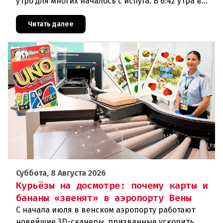
утро для многих началось с испуга. В 6:42 утра в
районе Халля произошло землетрясение.Данные
сейсмологовПо данны
Читать далее
Суббота, 8 Августа 2026
Курьёзы на досмотре: почему карты и
бананы «звенят» в аэропорту Вены
С начала июля в венском аэропорту работают
новейшие 3D-сканеры, призванные ускорить