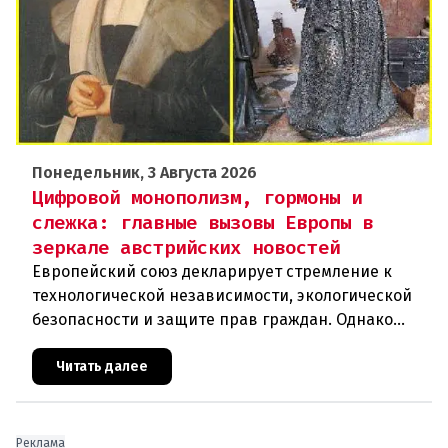
Понедельник, 3 Августа 2026
Цифровой монополизм, гормоны и
слежка: главные вызовы Европы в
зеркале австрийских новостей
Европейский союз декларирует стремление к
технологической независимости, экологической
безопасности и защите прав граждан. Однако
последние события в Австрии и решение
Брюсселя показывают: реальная п
Читать далее
Реклама