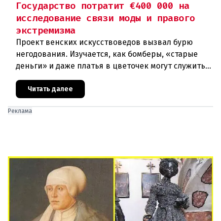
Государство потратит €400 000 на
исследование связи моды и правого
экстремизма
Проект венских искусствоведов вызвал бурю
негодования. Изучается, как бомберы, «старые
деньги» и даже платья в цветочек могут служить
инструментом пропаганды. Оппоненты требуют
ответа от министра наук
Читать далее
Реклама