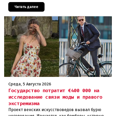
То, что для многих представителей ЛГБТК+
является выражением
Читать далее
Среда, 5 Августа 2026
Государство потратит €400 000 на
исследование связи моды и правого
экстремизма
Проект венских искусствоведов вызвал бурю
негодования. Изучается, как бомберы, «старые