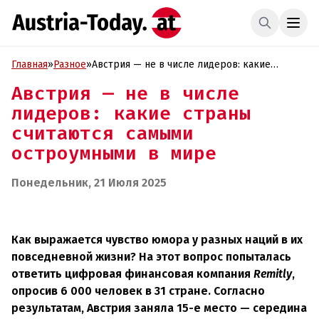
Главная
»
Разное
»
Австрия — не в числе лидеров: какие
страны считаются самыми остроумными в
Австрия — не в числе
мире
лидеров: какие страны
считаются самыми
остроумными в мире
Понедельник, 21 Июля 2025
Как выражается чувство юмора у разных наций в их
повседневной жизни? На этот вопрос попыталась
ответить цифровая финансовая компания
Remitly
,
опросив 6 000 человек в 31 стране. Согласно
результатам, Австрия заняла 15-е место — середина