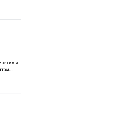
ением
еньги» и
нтом
стра наук