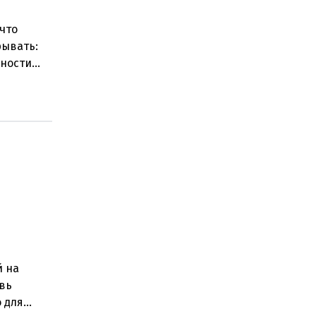
что
рывать:
нности
 замен
й на
овь
о для