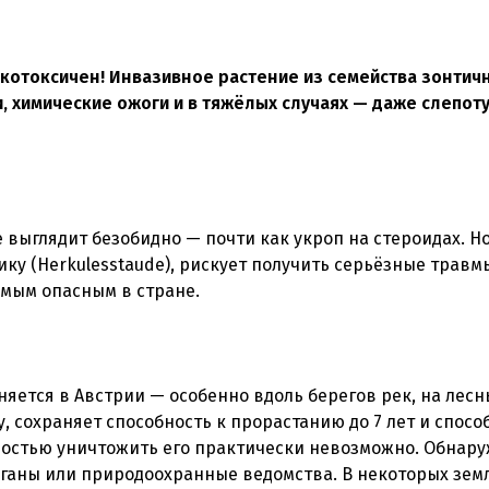
котоксичен! Инвазивное растение из семейства зонтич
 химические ожоги и в тяжёлых случаях — даже слепоту
выглядит безобидно — почти как укроп на стероидах. Но 
ку (Herkulesstaude), рискует получить серьёзные травмы
амым опасным в стране.
яется в Австрии — особенно вдоль берегов рек, на лесн
 сохраняет способность к прорастанию до 7 лет и спосо
лностью уничтожить его практически невозможно. Обнар
ганы или природоохранные ведомства. В некоторых зем