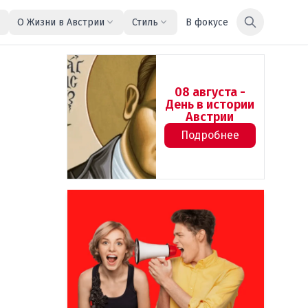
О Жизни в Австрии
Стиль
В фокусе
08 августа -
День в истории
Австрии
Подробнее