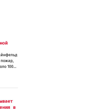
ной
тайнфельд
 пожар,
оло 100
ывает
ения в