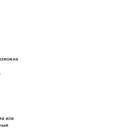
возможна
.
ии или
нным