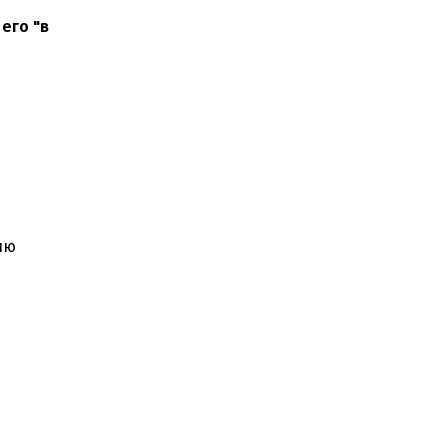
его "в
ию