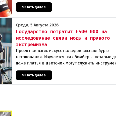
многих представителей ЛГБТК+ является выраж
Читать далее
Среда, 5 Августа 2026
Государство потратит €400 000 на
исследование связи моды и правого
экстремизма
Проект венских искусствоведов вызвал бурю
негодования. Изучается, как бомберы, «старые д
даже платья в цветочек могут служить инструме
пропаганды. Оппоненты требуют ответа от мини
Читать далее