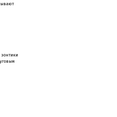
зывают
е зонтики
луговым