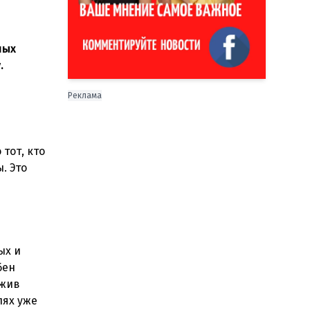
ных
.
Реклама
тот, кто
. Это
ых и
бен
ужив
лях уже