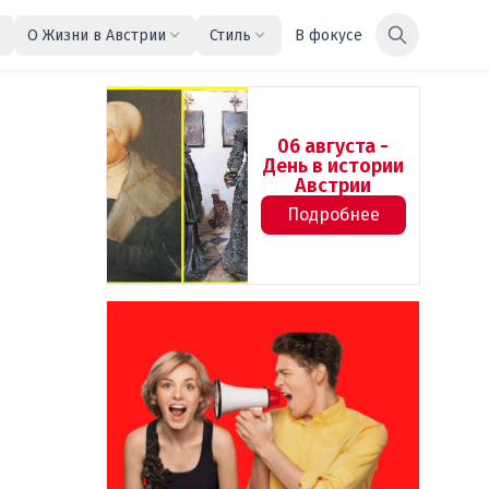
О Жизни в Австрии
Стиль
В фокусе
06 августа -
День в истории
Австрии
Подробнее