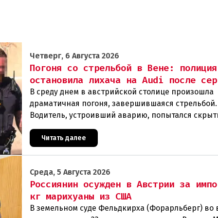
Четверг, 6 Августа 2026
Погоня со стрельбой в Вене: полиция
остановила лихача на Audi после сер
В среду днем в австрийской столице произошла
драматичная погоня, завершившаяся стрельбой.
Водитель, устроивший аварию, попытался скрыт
полиции, спровоцировав несколько новых
столкновений.Что слу
Читать далее
Среда, 5 Августа 2026
Россиянин осужден в Австрии за импо
кг марихуаны из США
В земельном суде Фельдкирха (Форарльберг) во