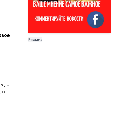
е
рвое
Реклама
м, в
л с