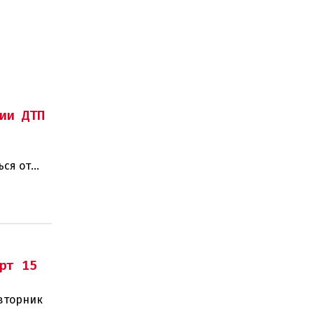
ии ДТП
ься от
рт 15
 вторник