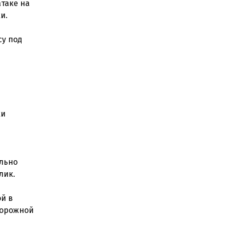
таке на
и.
су под
ки
ельно
лик.
й в
дорожной