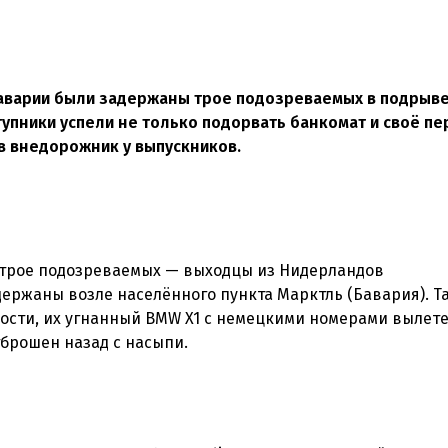
Баварии были задержаны трое подозреваемых в подрыв
тупники успели не только подорвать банкомат и своё пе
ив внедорожник у выпускников.
, трое подозреваемых — выходцы из Нидерландов
ржаны возле населённого пункта Марктль (Бавария). Та
рости, их угнанный BMW X1 с немецкими номерами вылете
тброшен назад с насыпи.