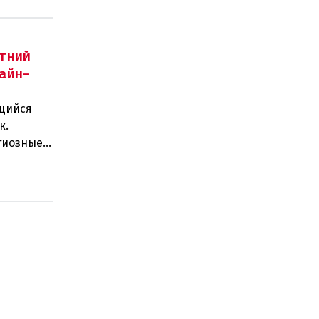
тний
айн-
щийся
к.
гиозные
действи