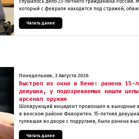
слушалось дело 23-летнего гражданина России. 
который с февраля находится под стражей, обви
том, что на протяжении полугода организо
Читать далее
Понедельник, 3 Августа 2026
Выстрел из окна в Вене: ранена 15-л
девушка, у подозреваемых нашли целы
арсенал оружия
Шокирующий инцидент произошел в выходные 
в венском районе Фаворитен. 15-летняя девушка
гулявшая во дворе с подругами, была ранена вы
из пневматического оружия. Полиция задержала 
Читать далее