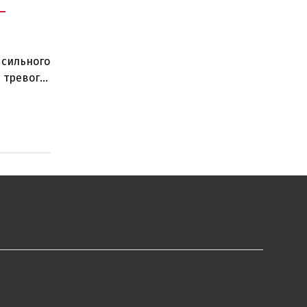
-
 сильного
 тревоги
сь п