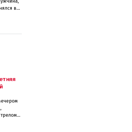
Мужчина,
нялся в
етняя
й
вечером
,
стрелом
двух п