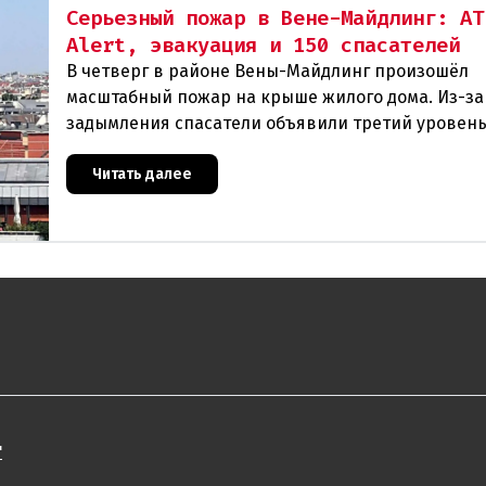
Серьезный пожар в Вене-Майдлинг: AT
Alert, эвакуация и 150 спасателей
В четверг в районе Вены-Майдлинг произошёл
масштабный пожар на крыше жилого дома. Из-за
задымления спасатели объявили третий уровень
и задействовали 36 единиц техники. Огонь удало
Читать далее
"