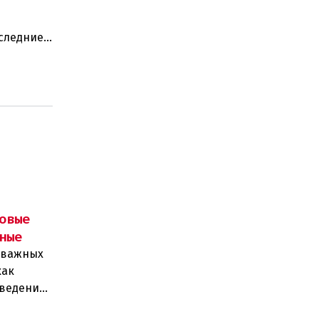
оследние
ают:
овые
ные
д важных
как
введения