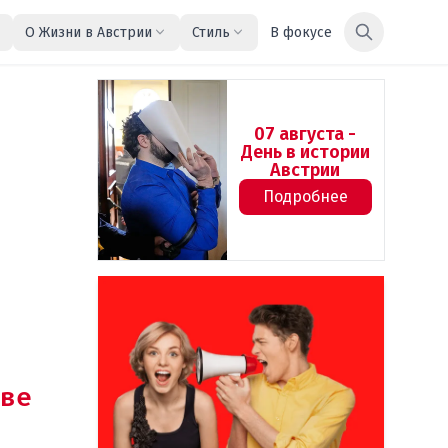
О Жизни в Австрии
Стиль
В фокусе
07 августа -
День в истории
Австрии
Подробнее
ве