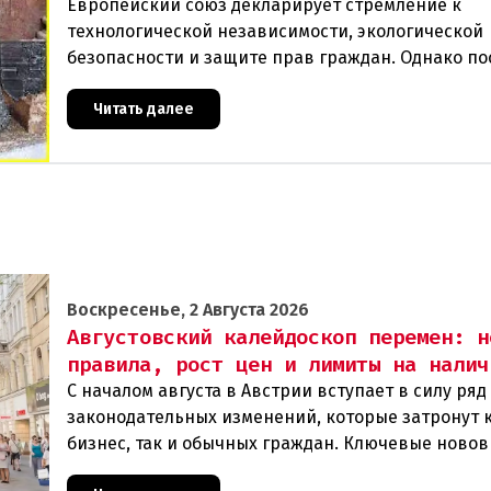
Европейский союз декларирует стремление к
технологической независимости, экологической
безопасности и защите прав граждан. Однако п
события в Австрии и решение Брюсселя показыв
реальная п
Читать далее
Воскресенье, 2 Августа 2026
Августовский калейдоскоп перемен: н
правила, рост цен и лимиты на налич
С началом августа в Австрии вступает в силу ря
законодательных изменений, которые затронут 
бизнес, так и обычных граждан. Ключевые ново
сконцентрированы в строительном секторе и сф