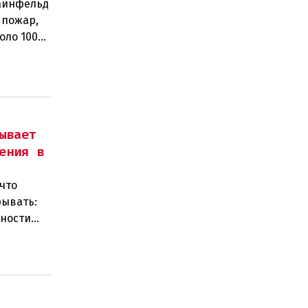
тайнфельд
 пожар,
оло 100
ывает
ения в
что
рывать:
нности
 замен