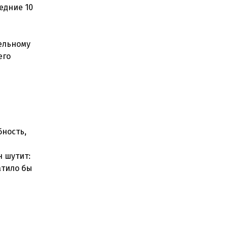
едние 10
тельному
его
бность,
н шутит:
атило бы