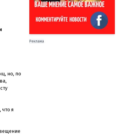
и
Реклама
ц, но, по
ва,
сту
 что я
извещение