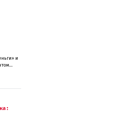
еньги» и
нтом
стра наук
ка: