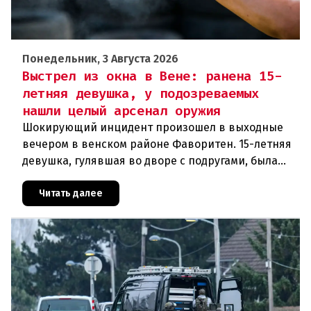
Понедельник, 3 Августа 2026
Выстрел из окна в Вене: ранена 15-
летняя девушка, у подозреваемых
нашли целый арсенал оружия
Шокирующий инцидент произошел в выходные
вечером в венском районе Фаворитен. 15-летняя
девушка, гулявшая во дворе с подругами, была
ранена выстрелом из пневматического оружия.
Полиция задержала двух п
Читать далее