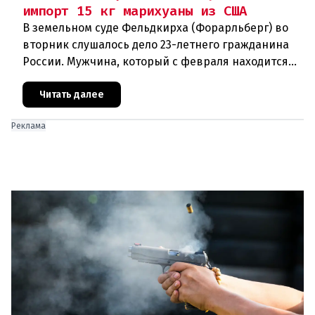
импорт 15 кг марихуаны из США
В земельном суде Фельдкирха (Форарльберг) во
вторник слушалось дело 23-летнего гражданина
России. Мужчина, который с февраля находится
под стражей, обвинялся в том, что на протяжении
полугода организо
Читать далее
Реклама