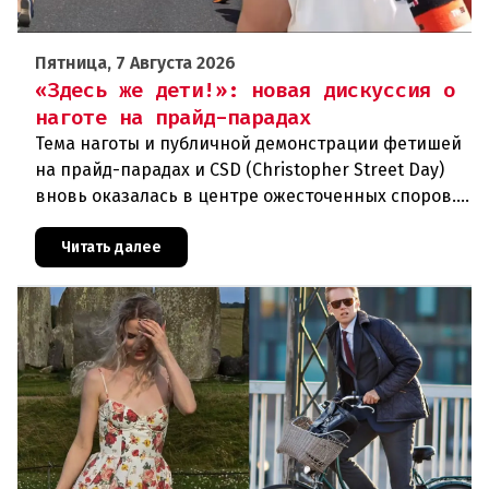
Пятница, 7 Августа 2026
«Здесь же дети!»: новая дискуссия о
наготе на прайд-парадах
Тема наготы и публичной демонстрации фетишей
на прайд-парадах и CSD (Christopher Street Day)
вновь оказалась в центре ожесточенных споров.
То, что для многих представителей ЛГБТК+
является выражением
Читать далее