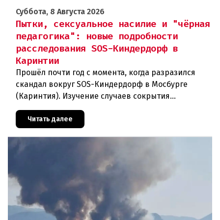
Суббота, 8 Августа 2026
Пытки, сексуальное насилие и "чёрная
педагогика": новые подробности
расследования SOS-Киндердорф в
Каринтии
Прошёл почти год с момента, когда разразился
скандал вокруг SOS-Киндердорф в Мосбурге
(Каринтия). Изучение случаев сокрытия
преступлений против детей вылилось в
масштабное расследование, которое продо
Читать далее