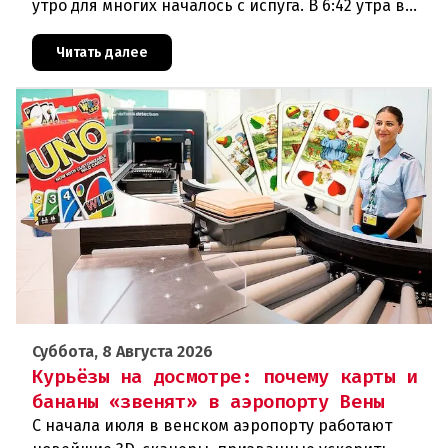
утро для многих началось с испуга. В 6:42 утра в
районе Халля произошло землетрясение.Данные
сейсмологовПо данны
Читать далее
Суббота, 8 Августа 2026
Курьёзы на досмотре: почему карты и
бананы «звенят» в аэропорту Вены
С начала июля в венском аэропорту работают