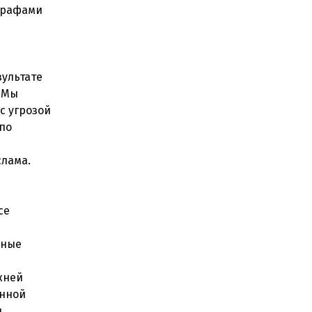
трафами
зультате
«Мы
с угрозой
 по
слама.
се
нные
жней
енной
.