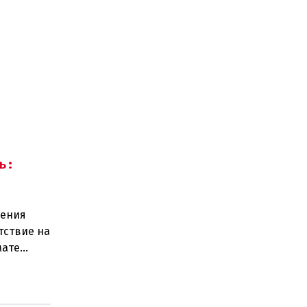
ь:
щения
тствие на
мате
ро