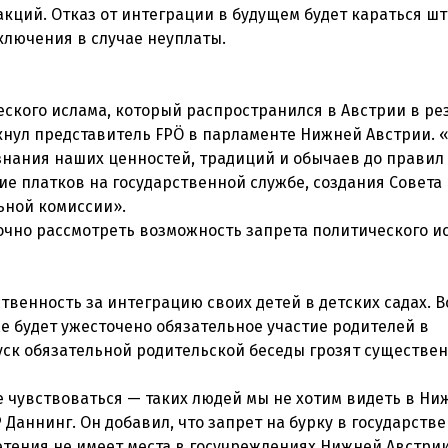
кций. Отказ от интеграции в будущем будет караться ш
аключения в случае неуплаты.
кого ислама, который распространился в Австрии в ре
кнул представитель FPÖ в парламенте Нижней Австрии. 
знания наших ценностей, традиций и обычаев до правил 
ие платков на государственной службе, создания Совета
ьной комиссии».
чно рассмотреть возможность запрета политического и
твенность за интеграцию своих детей в детских садах. В
 будет ужесточено обязательное участие родителей в
уск обязательной родительской беседы грозят существе
е чувствоваться — таких людей мы не хотим видеть в Ни
 Даннинг. Он добавил, что запрет на бурку в государств
етения не имеет места в госучреждениях Нижней Австрии