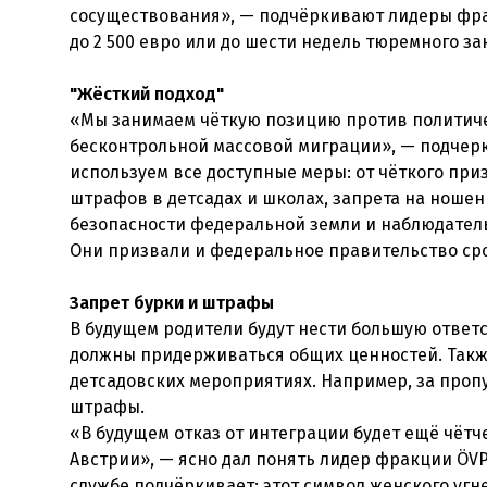
сосуществования», — подчёркивают лидеры фра
до 2 500 евро или до шести недель тюремного з
"Жёсткий подход"
«Мы занимаем чёткую позицию против политичес
бесконтрольной массовой миграции», — подчер
используем все доступные меры: от чёткого при
штрафов в детсадах и школах, запрета на ношен
безопасности федеральной земли и наблюдател
Они призвали и федеральное правительство сро
Запрет бурки и штрафы
В будущем родители будут нести большую ответс
должны придерживаться общих ценностей. Также
детсадовских мероприятиях. Например, за проп
штрафы.
«В будущем отказ от интеграции будет ещё чётч
Австрии», — ясно дал понять лидер фракции ÖVP
службе подчёркивает: этот символ женского угн