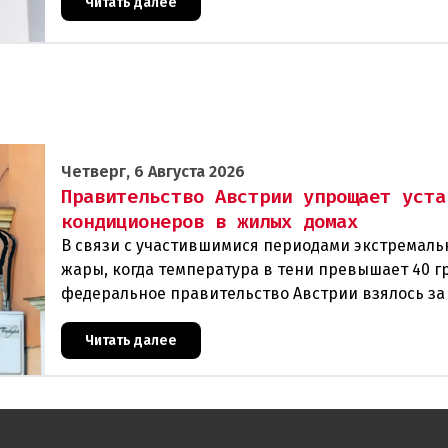
которые
Читать далее
Четверг, 6 Августа 2026
Правительство Австрии упрощает уста
кондиционеров в жилых домах
В связи с участившимися периодами экстремаль
жары, когда температура в тени превышает 40 г
федеральное правительство Австрии взялось з
проблемы перегрева жилых помещений. В среду
Читать далее