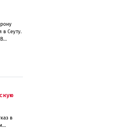
орону
 в Сеуту.
.В
скую
каз в
м
изаций,