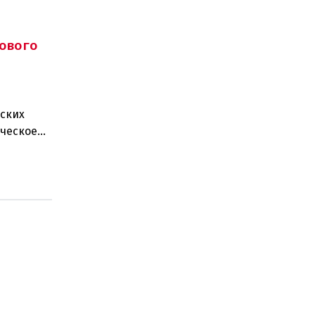
ового
ских
ическое
ные