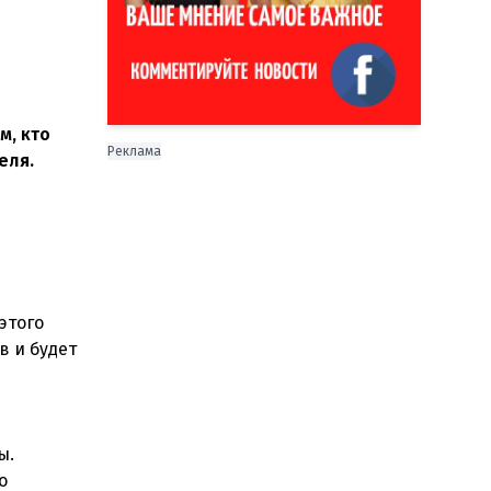
м, кто
Реклама
еля.
этого
в и будет
ы.
о