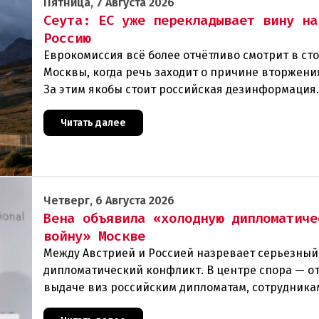
Пятница, 7 Августа 2026
Сеута: ЕС уже перекладывает вину на
Россию
Еврокомиссия всё более отчётливо смотрит в ст
Москвы, когда речь заходит о причине вторжения
За этим якобы стоит российская дезинформация
течение нескольких дней около 72 000 человек п
Читать далее
Четверг, 6 Августа 2026
Вена объявила «холодную дипломатиче
войну» Москве
Между Австрией и Россией назревает серьезный
дипломатический конфликт. В центре спора — от
выдаче виз российским дипломатам, сотрудника
посольства и работникам международных орган