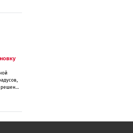
новку
ной
радусов,
а решение
 н