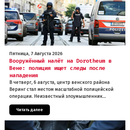
Пятница, 7 Августа 2026
Вооружённый налёт на Dorotheum в
Вене: полиция ищет следы после
нападения
В четверг, 6 августа, центр венского района
Веринг стал местом масштабной полицейской
операции. Неизвестный злоумышленник
совершил вооружённое нападение на филиал
знаменитого аукционного дома Dorotheu
Читать далее