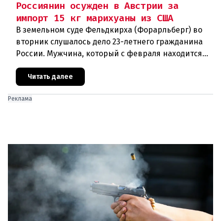
Россиянин осужден в Австрии за
импорт 15 кг марихуаны из США
В земельном суде Фельдкирха (Форарльберг) во
вторник слушалось дело 23-летнего гражданина
России. Мужчина, который с февраля находится
под стражей, обвинялся в том, что на протяжении
полугода организо
Читать далее
Реклама