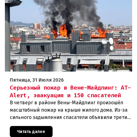
Пятница, 31 Июля 2026
Серьезный пожар в Вене-Майдлинг: AT-
Alert, эвакуация и 150 спасателей
В четверг в районе Вены-Майдлинг произошёл
масштабный пожар на крыше жилого дома. Из-за
сильного задымления спасатели объявили третий
уровень тревоги и задействовали 36 единиц
техники. Огонь удалось п
Читать далее