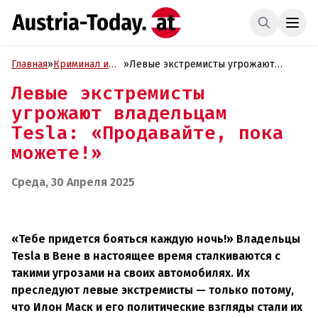
Главная
»
Криминал и
»
Левые экстремисты угрожают
Проиcшествия
владельцам Tesla: «Продавайте,
Левые экстремисты
пока можете!»
угрожают владельцам
Tesla: «Продавайте, пока
можете!»
Среда, 30 Апреля 2025
«Тебе придется бояться каждую ночь!» Владельцы
Tesla в Вене в настоящее время сталкиваются с
такими угрозами на своих автомобилях. Их
преследуют левые экстремисты — только потому,
что Илон Маск и его политические взгляды стали их