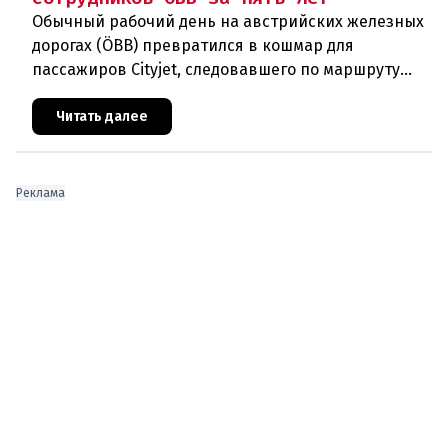
Обычный рабочий день на австрийских железных
дорогах (ÖBB) превратился в кошмар для
пассажиров Cityjet, следовавшего по маршруту
Инсбрук – Куфштайн. Во вторник днем, вскоре
после отправления, один из
Читать далее
Реклама