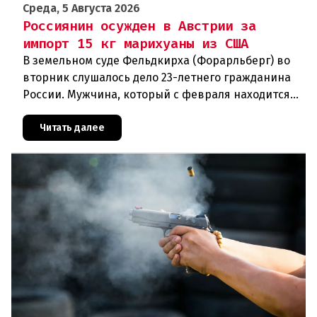
Среда, 5 Августа 2026
Россиянин осужден в Австрии за
импорт 15 кг марихуаны из США
В земельном суде Фельдкирха (Форарльберг) во
вторник слушалось дело 23-летнего гражданина
России. Мужчина, который с февраля находится
под стражей, обвинялся в том, что на протяжении
полугода организо
Читать далее