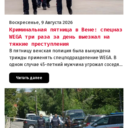
Воскресенье, 9 Августа 2026
Криминальная пятница в Вене: спецназ
WEGA три раза за день выезжал на
тяжкие преступления
В пятницу венская полиция была вынуждена
трижды применять спецподразделение WEGA. В
одном случае 45-летний мужчина угрожал соседям
кухонным ножом, в другом — 68-летний брат
набросился на родственника
Читать далее