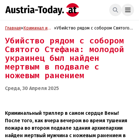
Главная
»
Криминал и
»
Убийство рядом с собором Святого
Проиcшествия
Стефана: молодой украинец был
Убийство рядом с собором
найден мертвым в подвале с
Святого Стефана: молодой
ножевым ранением
украинец был найден
мертвым в подвале с
ножевым ранением
Среда, 30 Апреля 2025
Криминальный триллер в самом сердце Вены!
После того, как вчера вечером во время тушения
пожара во втором подвале здания архиепархии
найден мертвый мужчина с ножевым ранением в