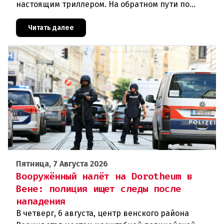
настоящим триллером. На обратном пути по
автостраде между Вероной и Венецией их машина
подверглась обстрелу, за которым
Читать далее
Пятница, 7 Августа 2026
Вооружённый налёт на Dorotheum в
Вене: полиция ищет следы после
нападения
В четверг, 6 августа, центр венского района