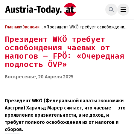
Главная
»
Экономика
»
Президент WKÖ требует освобождения
и Бизнес
чаевых от налогов – FPÖ: «Очередная
Президент WKÖ требует
подлость ÖVP»
освобождения чаевых от
налогов – FPÖ: «Очередная
подлость ÖVP»
Воскресенье, 20 Апреля 2025
Президент WKÖ (Федеральной палаты экономики
Австрии) Харальд Марер считает, что чаевые — это
проявление признательности, а не доход, и
требует полного освобождения их от налогов и
сборов.