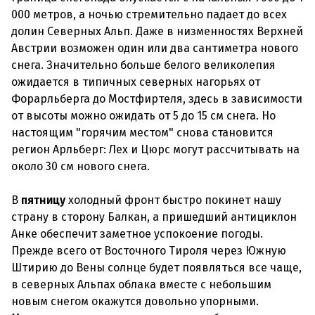
000 метров, а ночью стремительно падает до всех
долин Северных Альп. Даже в низменностях Верхней
Австрии возможен один или два сантиметра нового
снега. Значительно больше белого великолепия
ожидается в типичных северных нагорьях от
Форарльберга до Мостфиртеля, здесь в зависимости
от высоты можно ожидать от 5 до 15 см снега. Но
настоящим "горячим местом" снова становится
регион Арльберг: Лех и Цюрс могут рассчитывать на
около 30 см нового снега.
В
пятницу
холодный фронт быстро покинет нашу
страну в сторону Балкан, а пришедший антициклон
Анке обеспечит заметное успокоение погоды.
Прежде всего от Восточного Тироля через Южную
Штирию до Вены солнце будет появляться все чаще,
в северных Альпах облака вместе с небольшим
новым снегом окажутся довольно упорными.