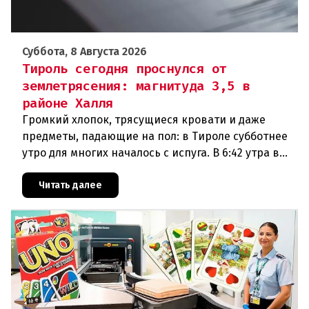
Суббота, 8 Августа 2026
Тироль сегодня проснулся от
землетрясения: магнитуда 3,5 в
районе Халля
Громкий хлопок, трясущиеся кровати и даже
предметы, падающие на пол: в Тироле субботнее
утро для многих началось с испуга. В 6:42 утра в
районе Халля произошло землетрясение.Данные
сейсмологовПо данны
Читать далее