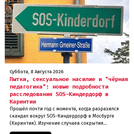
Суббота, 8 Августа 2026
Пытки, сексуальное насилие и "чёрная
педагогика": новые подробности
расследования SOS-Киндердорф в
Каринтии
Прошёл почти год с момента, когда разразился
скандал вокруг SOS-Киндердорф в Мосбурге
(Каринтия). Изучение случаев сокрытия
преступлений против детей вылилось в