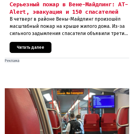
Серьезный пожар в Вене-Майдлинг: AT-
Alert, эвакуация и 150 спасателей
В четверг в районе Вены-Майдлинг произошёл
масштабный пожар на крыше жилого дома. Из-за
сильного задымления спасатели объявили третий
уровень тревоги и задействовали 36 единиц
техники. Огонь удалось п
Читать далее
Реклама