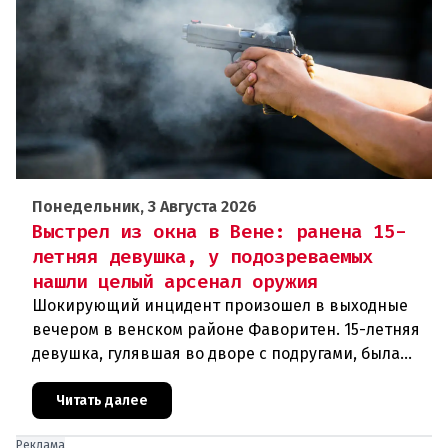
Понедельник, 3 Августа 2026
Выстрел из окна в Вене: ранена 15-
летняя девушка, у подозреваемых
нашли целый арсенал оружия
Шокирующий инцидент произошел в выходные
вечером в венском районе Фаворитен. 15-летняя
девушка, гулявшая во дворе с подругами, была
ранена выстрелом из пневматического оружия.
Полиция задержала двух п
Читать далее
Реклама