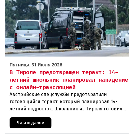
Пятница, 31 Июля 2026
В Тироле предотвращен теракт: 14-
летний школьник планировал нападение
с онлайн-трансляцией
Австрийские спецслужбы предотвратили
готовящийся теракт, который планировал 14-
летний подросток. Школьник из Тироля готовил
нападение на религиозные учреждения и
намеревался транслировать свои действи
Читать далее