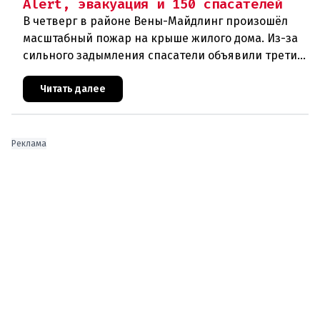
Alert, эвакуация и 150 спасателей
В четверг в районе Вены-Майдлинг произошёл
масштабный пожар на крыше жилого дома. Из-за
сильного задымления спасатели объявили третий
уровень тревоги и задействовали 36 единиц
техники. Огонь удалось п
Читать далее
Реклама