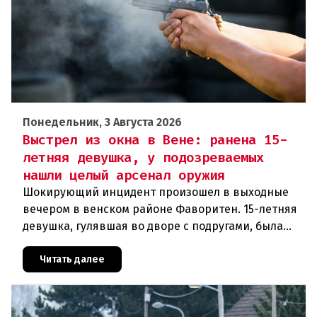
Понедельник, 3 Августа 2026
Выстрел из окна в Вене: ранена 15-
летняя девушка, у подозреваемых
нашли целый арсенал оружия
Шокирующий инцидент произошел в выходные
вечером в венском районе Фаворитен. 15-летняя
девушка, гулявшая во дворе с подругами, была
ранена выстрелом из пневматического оружия.
Полиция задержала двух п
Читать далее