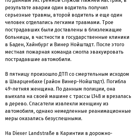
По данным экстренной службы Нижней Австрии, в
результате аварии один водитель получил
серьезные травмы, второй водитель и еще один
человек отделались легкими травмами. Трое
пострадавших были доставлены в близлежащие
больницы, в частности в государственные клиники
в Баден, Хайнбург и Винер Нойштадт. После этого
местная пожарная команда смогла эвакуировать
пострадавшие автомобили.
В пятницу произошло ДТП со смертельным исходом
в Шварценбахе (район Винер-Нойштадт). Погибла
49-летняя женщина. По данным полиции, она
выехала на своей машине с трассы L148 и врезалась
в дерево. Спасатели извлекли женщину из
автомобиля, однако немедленные реанимационные
меры оказались безуспешными.
На
Diexer Landstraße
в Каринтии в дорожно-