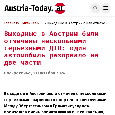
Главная
»
Криминал и
»
Выходные в Австрии были отмечены
Проиcшествия
несколькими серьезными ДТП: один
Выходные в Австрии были
автомобиль разорвало на две части
отмечены несколькими
серьезными ДТП: один
автомобиль разорвало на
две части
Воскресенье, 13 Октября 2024
Выходные в Австрии были отмечены несколькими
серьезными авариями со смертельными случаями.
Между Эбергассингом и Граматнеузидлем
произошла очень впечатляющая и, к сожалению,