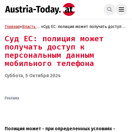
Главная
»
Власть и
»
Суд ЕС: полиция может получать доступ к
Политика
персональным данным мобильного
Суд ЕС: полиция может
телефона
получать доступ к
персональным данным
мобильного телефона
Суббота, 5 Октября 2024
Реклама
Полиция может - при определенных условиях -