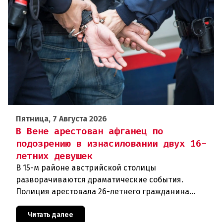
Пятница, 7 Августа 2026
В Вене арестован афганец по
подозрению в изнасиловании двух 16-
летних девушек
В 15-м районе австрийской столицы
разворачиваются драматические события.
Полиция арестовала 26-летнего гражданина
Афганистана по подозрению в изнасиловании
двух 16-летних девушек.Вызов полиции и задер
Читать далее