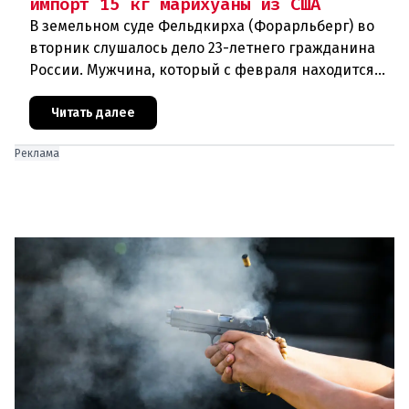
импорт 15 кг марихуаны из США
В земельном суде Фельдкирха (Форарльберг) во
вторник слушалось дело 23-летнего гражданина
России. Мужчина, который с февраля находится
под стражей, обвинялся в том, что на протяжении
полугода организо
Читать далее
Реклама