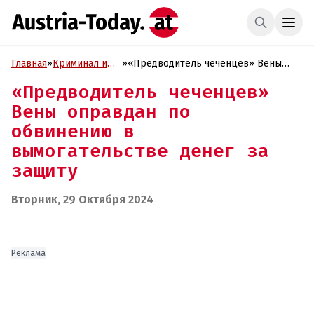
Главная
»
Криминал и
»
«Предводитель чеченцев» Вены
Проиcшествия
оправдан по обвинению в
«Предводитель чеченцев»
вымогательстве денег за защиту
Вены оправдан по
обвинению в
вымогательстве денег за
защиту
Вторник, 29 Октября 2024
Реклама