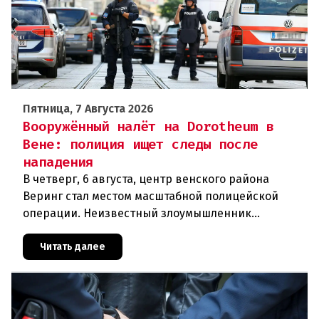
Пятница, 7 Августа 2026
Вооружённый налёт на Dorotheum в
Вене: полиция ищет следы после
нападения
В четверг, 6 августа, центр венского района
Веринг стал местом масштабной полицейской
операции. Неизвестный злоумышленник
совершил вооружённое нападение на филиал
знаменитого аукционного дома Dorotheu
Читать далее