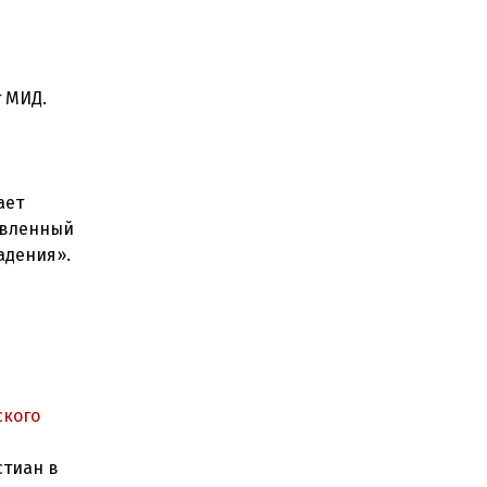
т МИД.
ает
авленный
ского
стиан в