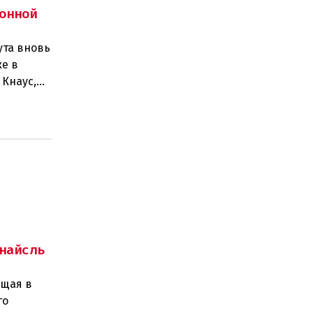
онной
ута вновь
е в
 Кнаус,
6
найсль
ущая в
го