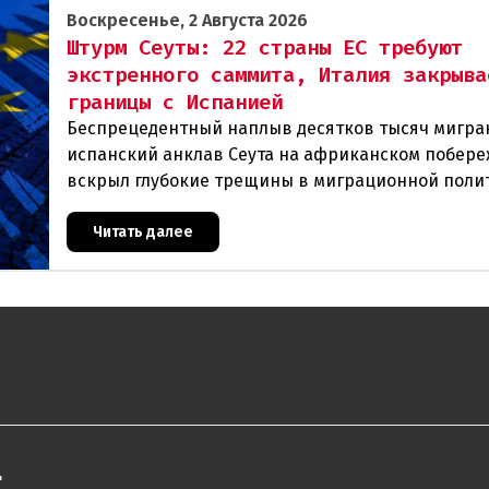
Воскресенье, 2 Августа 2026
Штурм Сеуты: 22 страны ЕС требуют
экстренного саммита, Италия закрыва
границы с Испанией
Беспрецедентный наплыв десятков тысяч мигра
испанский анклав Сеута на африканском побер
вскрыл глубокие трещины в миграционной поли
Евросоюза. 22 государства во главе с Австрией и
Читать далее
"