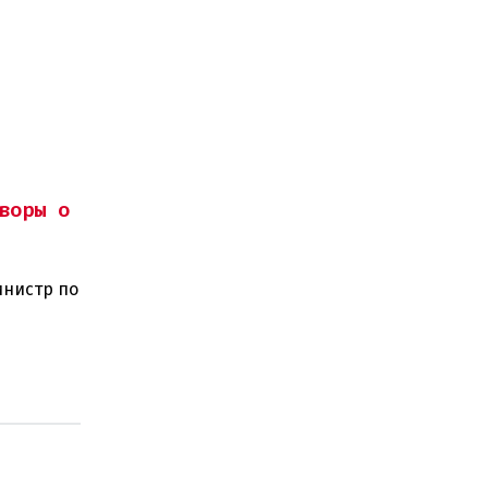
воры о
инистр по
ного