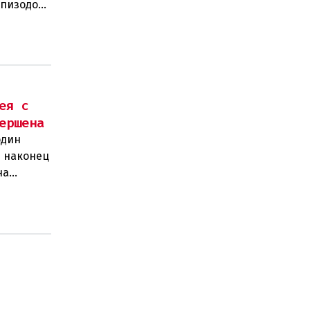
эпизодом
ющего
ея с
ершена
один
м наконец
на
н