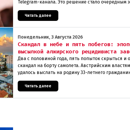
Telegram-канала. Это решение стало очередным 
в череде противоречивых заявлений и нараста
Читать далее
Понедельник, 3 Августа 2026
Скандал в небе и пять побегов: эпоп
высылкой алжирского рецидивиста зав
Два с половиной года, пять попыток скрыться и 
скандал на борту самолета. Австрийским властя
удалось выслать на родину 33-летнего граждани
Алжира, который за это время успел совершить 
Читать далее