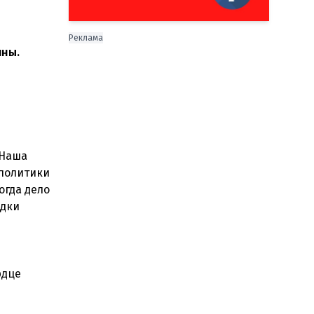
Реклама
ины.
 Наша
 политики
огда дело
едки
рдце