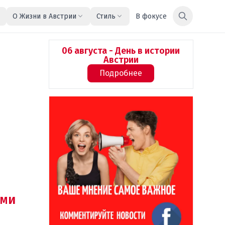
О Жизни в Австрии
Стиль
В фокусе
06 августа - День в истории
Австрии
Подробнее
ми