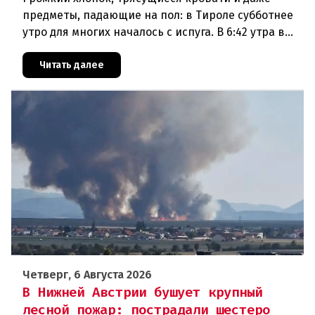
предметы, падающие на пол: в Тироле субботнее
утро для многих началось с испуга. В 6:42 утра в
районе Халля произошло землетрясение.Данные
сейсмологовПо данны
Читать далее
Четверг, 6 Августа 2026
В Нижней Австрии бушует крупный
лесной пожар: пострадали шестеро