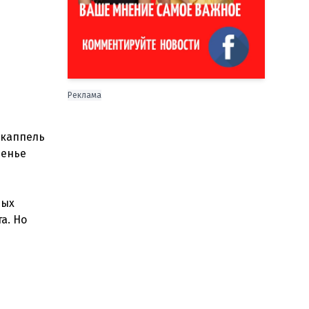
Реклама
нкаппель
денье
ных
а. Но