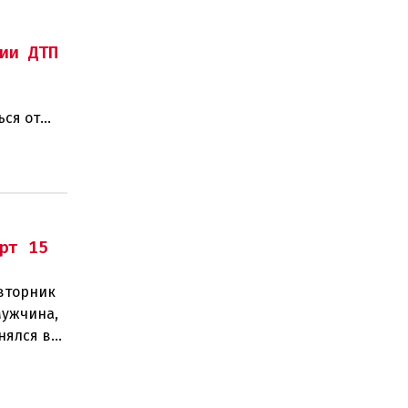
ии ДТП
ься от
рт 15
 вторник
Мужчина,
нялся в