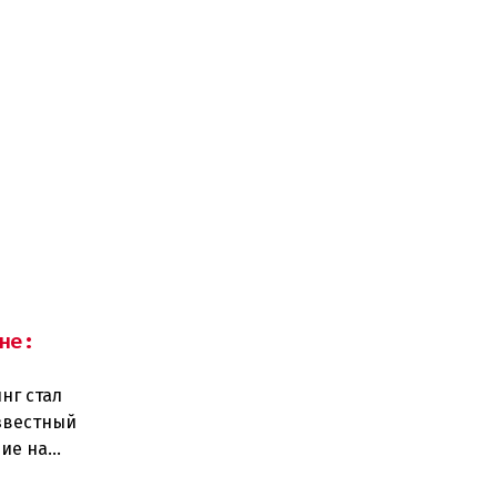
не:
нг стал
звестный
ие на