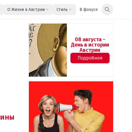
О Жизни в Австрии
Стиль
В фокусе
08 августа -
День в истории
Австрии
Подробнее
ины