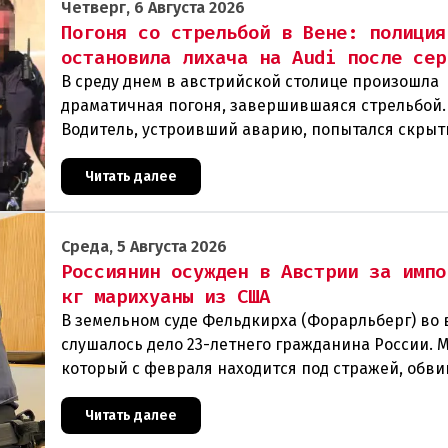
Четверг, 6 Августа 2026
Погоня со стрельбой в Вене: полиция
остановила лихача на Audi после сер
В среду днем в австрийской столице произошла
драматичная погоня, завершившаяся стрельбой.
Водитель, устроивший аварию, попытался скрыт
полиции, спровоцировав несколько новых
столкновений.Что слу
Читать далее
Среда, 5 Августа 2026
Россиянин осужден в Австрии за импо
кг марихуаны из США
В земельном суде Фельдкирха (Форарльберг) во
слушалось дело 23-летнего гражданина России. 
который с февраля находится под стражей, обви
том, что на протяжении полугода организо
Читать далее