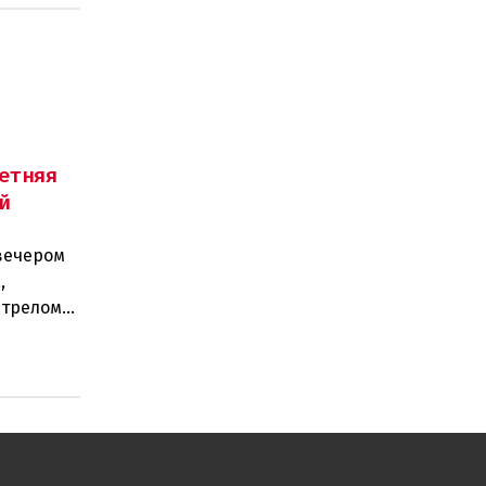
етняя
й
вечером
,
стрелом
двух п