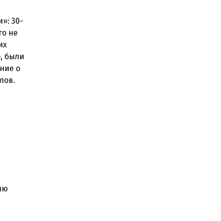
»: 30-
го не
их
, были
ние о
ию