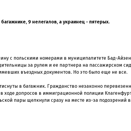
 багажнике, 9 нелегалов, а украинец - пятерых.
ину с польскими номерами в муниципалитете Бад-Айзе
дительницы за рулем и ее партнера на пассажирском си
е имевших въездных документов. Но это было еще не все.
тиснуты в багажник. Гражданство незаконно перевезен
о в ходе допросов в иммиграционной полиции Клагенфурт
ьской пары щелкнули сразу на месте из-за подозрений в