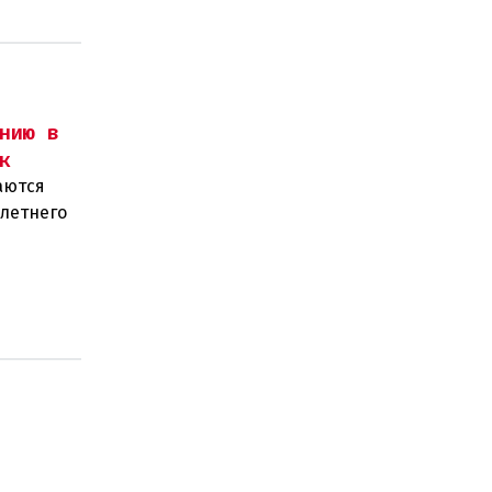
нию в
к
аются
-летнего
олиции и