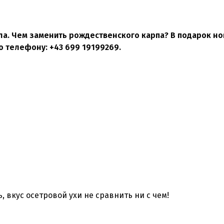
ла.
Чем заменить рождественского карпа?
В подарок н
о телефону: +43 699 19199269.
ь, вкус осетровой ухи не сравнить ни с чем!