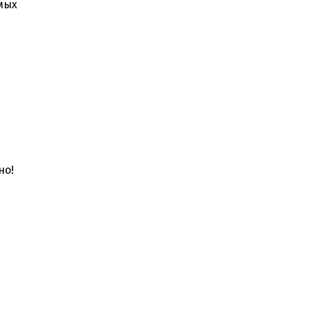
мых
но!