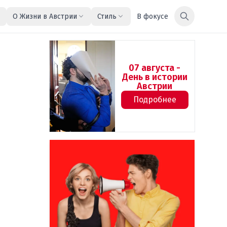
О Жизни в Австрии
Стиль
В фокусе
07 августа -
День в истории
Австрии
Подробнее