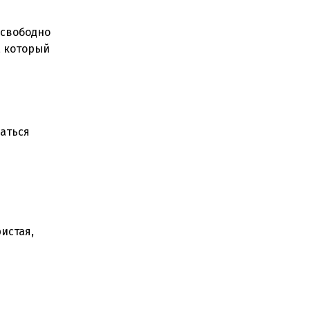
"свободно
, который
паться
истая,