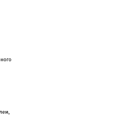
бного
лем,