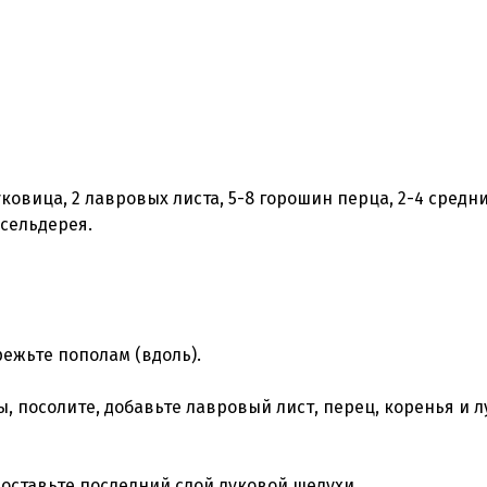
уковица, 2 лавровых листа, 5-8 горошин перца, 2-4 средн
 сельдерея.
ежьте пополам (вдоль).
, посолите, добавьте лавровый лист, перец, коренья и л
 оставьте последний слой луковой шелухи.