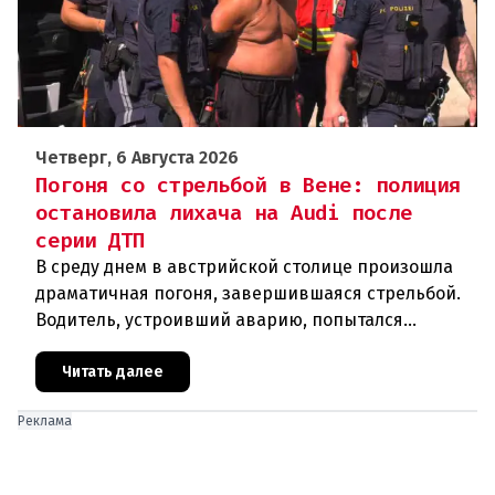
Четверг, 6 Августа 2026
Погоня со стрельбой в Вене: полиция
остановила лихача на Audi после
серии ДТП
В среду днем в австрийской столице произошла
драматичная погоня, завершившаяся стрельбой.
Водитель, устроивший аварию, попытался
скрыться от полиции, спровоцировав несколько
новых столкновений.Что слу
Читать далее
Реклама