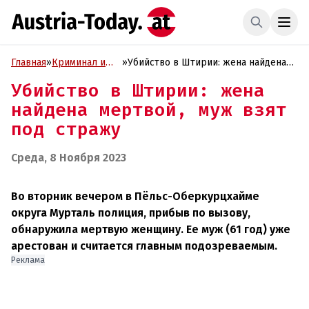
Главная
»
Криминал и
»
Убийство в Штирии: жена найдена
Проиcшествия
мертвой, муж взят под стражу
Убийство в Штирии: жена
найдена мертвой, муж взят
под стражу
Среда, 8 Ноября 2023
Во вторник вечером в Пёльс-Оберкурцхайме
округа Мурталь полиция, прибыв по вызову,
обнаружила мертвую женщину. Ее муж (61 год) уже
арестован и считается главным подозреваемым.
Реклама