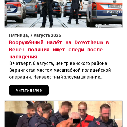
Пятница, 7 Августа 2026
Вооружённый налёт на Dorotheum в
Вене: полиция ищет следы после
нападения
В четверг, 6 августа, центр венского района
Веринг стал местом масштабной полицейской
операции. Неизвестный злоумышленник
совершил вооружённое нападение на филиал
знаменитого аукционного дома Dorotheu
Читать далее