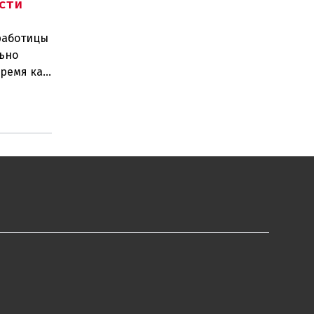
сти
зработицы
ьно
время как