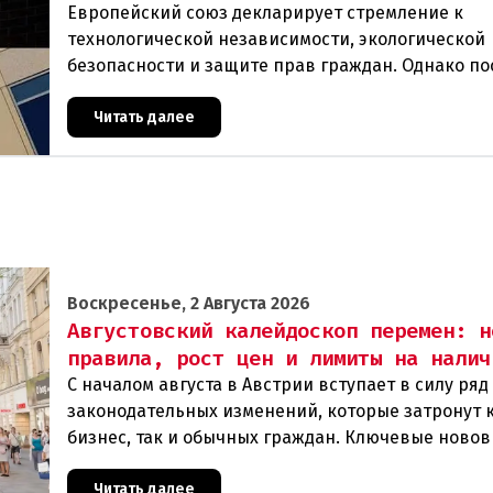
Европейский союз декларирует стремление к
технологической независимости, экологической
безопасности и защите прав граждан. Однако п
события в Австрии и решение Брюсселя показыв
реальная п
Читать далее
Воскресенье, 2 Августа 2026
Августовский калейдоскоп перемен: н
правила, рост цен и лимиты на налич
С началом августа в Австрии вступает в силу ря
законодательных изменений, которые затронут 
бизнес, так и обычных граждан. Ключевые ново
сконцентрированы в строительном секторе и сф
Читать далее