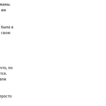
 мамы.
, им
 была в
а свою
что, по
тся.
хали
просто