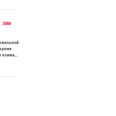
 300
ремальной
 время
р климата