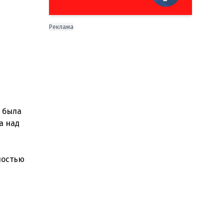
Реклама
е была
а над
ностью