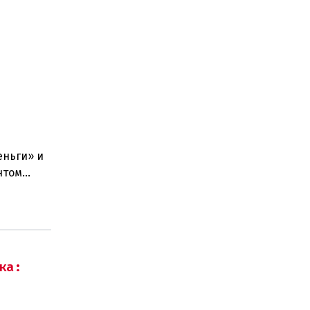
еньги» и
нтом
стра наук
ка: