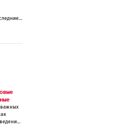
оследние
ают:
овые
ные
д важных
как
введения