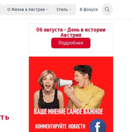
О Жизни в Австрии
Стиль
В фокусе
06 августа - День в истории
Австрии
Подробнее
ть