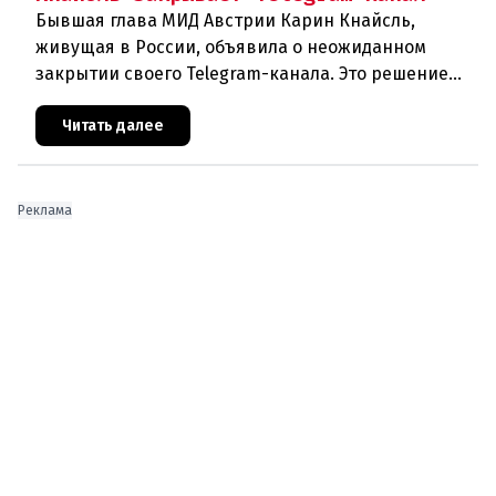
Бывшая глава МИД Австрии Карин Кнайсль,
живущая в России, объявила о неожиданном
закрытии своего Telegram-канала. Это решение
стало очередным эпизодом в череде
противоречивых заявлений и нарастающего
Читать далее
Реклама