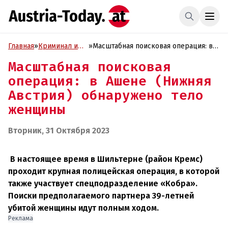
Главная
»
Криминал и
»
Масштабная поисковая операция: в
Проиcшествия
Ашене (Нижняя Австрия)
Масштабная поисковая
обнаружено тело женщины
операция: в Ашене (Нижняя
Австрия) обнаружено тело
женщины
Вторник, 31 Октября 2023
В настоящее время в Шильтерне (район Кремс)
проходит крупная полицейская операция, в которой
также участвует спецподразделение «Кобра».
Поиски предполагаемого партнера 39-летней
убитой женщины идут полным ходом.
Реклама