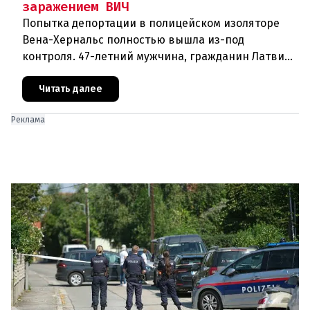
заражением ВИЧ
Попытка депортации в полицейском изоляторе
Вена-Хернальс полностью вышла из-под
контроля. 47-летний мужчина, гражданин Латвии,
уроженец Украины, ранее судимый за грабёж,
оказал ожесточённое сопротивле
Читать далее
Реклама