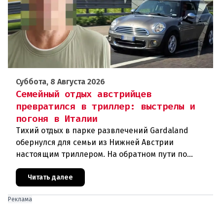
Суббота, 8 Августа 2026
Семейный отдых австрийцев
превратился в триллер: выстрелы и
погоня в Италии
Тихий отдых в парке развлечений Gardaland
обернулся для семьи из Нижней Австрии
настоящим триллером. На обратном пути по
автостраде между Вероной и Венецией их машина
подверглась обстрелу, за которым
Читать далее
Реклама