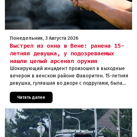
Понедельник, 3 Августа 2026
Выстрел из окна в Вене: ранена 15-
летняя девушка, у подозреваемых
нашли целый арсенал оружия
Шокирующий инцидент произошел в выходные
вечером в венском районе Фаворитен. 15-летняя
девушка, гулявшая во дворе с подругами, была
ранена выстрелом из пневматического оружия.
Полиция задержала двух п
Читать далее