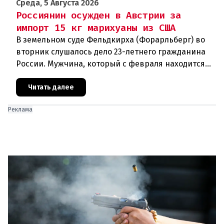
Среда, 5 Августа 2026
Россиянин осужден в Австрии за
импорт 15 кг марихуаны из США
В земельном суде Фельдкирха (Форарльберг) во
вторник слушалось дело 23-летнего гражданина
России. Мужчина, который с февраля находится
под стражей, обвинялся в том, что на протяжении
полугода организо
Читать далее
Реклама