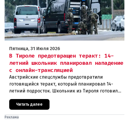
Пятница, 31 Июля 2026
В Тироле предотвращен теракт: 14-
летний школьник планировал нападение
с онлайн-трансляцией
Австрийские спецслужбы предотвратили
готовящийся теракт, который планировал 14-
летний подросток. Школьник из Тироля готовил
нападение на религиозные учреждения и
намеревался транслировать свои действи
Читать далее
Реклама