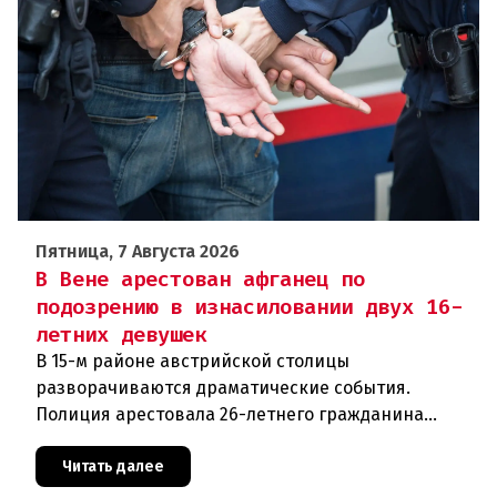
Пятница, 7 Августа 2026
В Вене арестован афганец по
подозрению в изнасиловании двух 16-
летних девушек
В 15-м районе австрийской столицы
разворачиваются драматические события.
Полиция арестовала 26-летнего гражданина
Афганистана по подозрению в изнасиловании
двух 16-летних девушек.Вызов полиции и задер
Читать далее