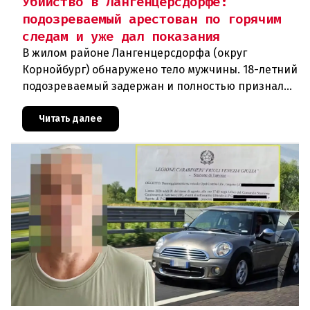
Убийство в Лангенцерсдорфе:
подозреваемый арестован по горячим
следам и уже дал показания
В жилом районе Лангенцерсдорфа (округ
Корнойбург) обнаружено тело мужчины. 18-летний
подозреваемый задержан и полностью признал
свою вину. По данным следствия, преступление
могло быть совершено на поч
Читать далее