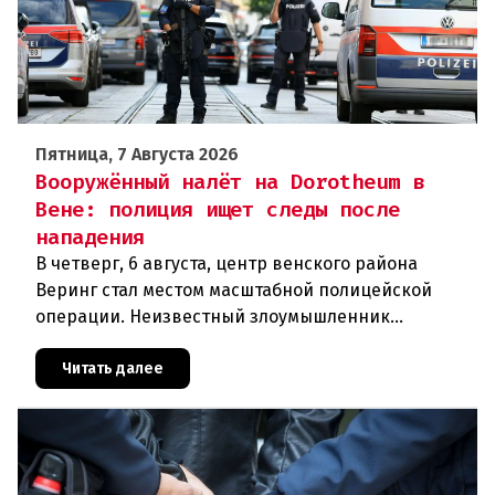
Пятница, 7 Августа 2026
Вооружённый налёт на Dorotheum в
Вене: полиция ищет следы после
нападения
В четверг, 6 августа, центр венского района
Веринг стал местом масштабной полицейской
операции. Неизвестный злоумышленник
совершил вооружённое нападение на филиал
знаменитого аукционного дома Dorotheu
Читать далее