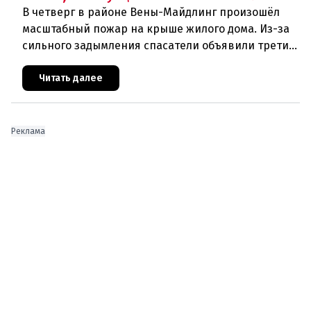
В четверг в районе Вены-Майдлинг произошёл
масштабный пожар на крыше жилого дома. Из-за
сильного задымления спасатели объявили третий
уровень тревоги и задействовали 36 единиц
техники. Огонь удалось п
Читать далее
Реклама