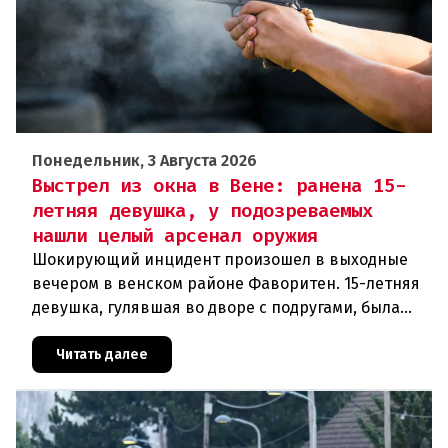
Понедельник, 3 Августа 2026
Выстрел из окна в Вене: ранена 15-
летняя девушка, у подозреваемых
нашли целый арсенал оружия
Шокирующий инцидент произошел в выходные
вечером в венском районе Фаворитен. 15-летняя
девушка, гулявшая во дворе с подругами, была
ранена выстрелом из пневматического оружия.
Полиция задержала двух п
Читать далее