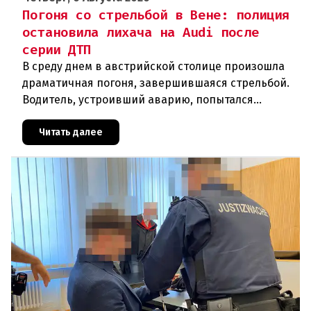
Погоня со стрельбой в Вене: полиция
остановила лихача на Audi после
серии ДТП
В среду днем в австрийской столице произошла
драматичная погоня, завершившаяся стрельбой.
Водитель, устроивший аварию, попытался
скрыться от полиции, спровоцировав несколько
новых столкновений.Что слу
Читать далее