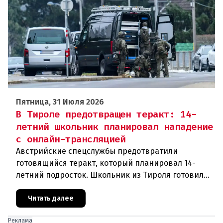
Пятница, 31 Июля 2026
В Тироле предотвращен теракт: 14-
летний школьник планировал нападение
с онлайн-трансляцией
Австрийские спецслужбы предотвратили
готовящийся теракт, который планировал 14-
летний подросток. Школьник из Тироля готовил
нападение на религиозные учреждения и
намеревался транслировать свои действи
Читать далее
Реклама