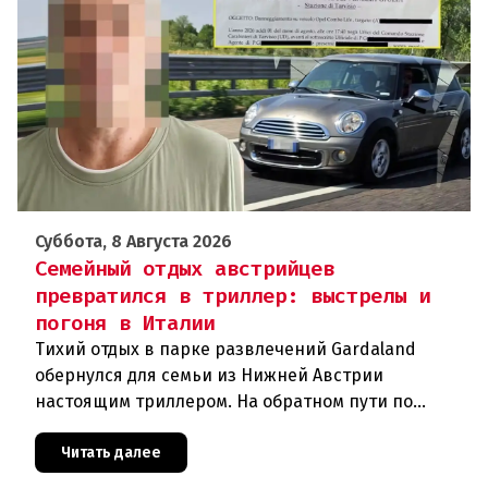
Суббота, 8 Августа 2026
Семейный отдых австрийцев
превратился в триллер: выстрелы и
погоня в Италии
Тихий отдых в парке развлечений Gardaland
обернулся для семьи из Нижней Австрии
настоящим триллером. На обратном пути по
автостраде между Вероной и Венецией их машина
подверглась обстрелу, за которым
Читать далее