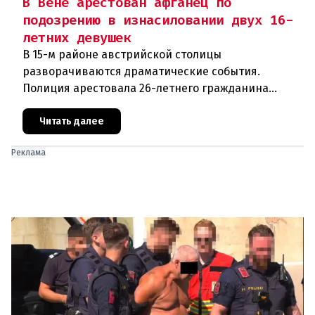
В Вене арестован афганец по
подозрению в изнасиловании двух 16-
летних девушек
В 15-м районе австрийской столицы
разворачиваются драматические события.
Полиция арестовала 26-летнего гражданина
Афганистана по подозрению в изнасиловании
двух 16-летних девушек.Вызов полиции и задер
Читать далее
Реклама