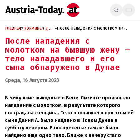
Главная
»
Криминал и
»
После нападения с молотком на
Проиcшествия
бывшую жену – тело нападавшего и
После нападения с
его сына обнаружено в Дунае
молотком на бывшую жену –
тело нападавшего и его
сына обнаружено в Дунае
Среда, 16 Августа 2023
В минувшие выходные в Вене-Лизинге произошло
нападение с молотком, в результате которого
пострадала женщина. Тело пропавшего при этом её
сына Данни А. было найдено в Новом Дунае в
субботу вечером. В воскресенье там же было
найдено еще одно тело. Ближе к вечеру стало