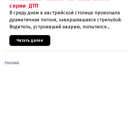
серии ДТП
В среду днем в австрийской столице произошла
драматичная погоня, завершившаяся стрельбой.
Водитель, устроивший аварию, попытался
скрыться от полиции, спровоцировав несколько
новых столкновений.Что слу
Читать далее
Реклама