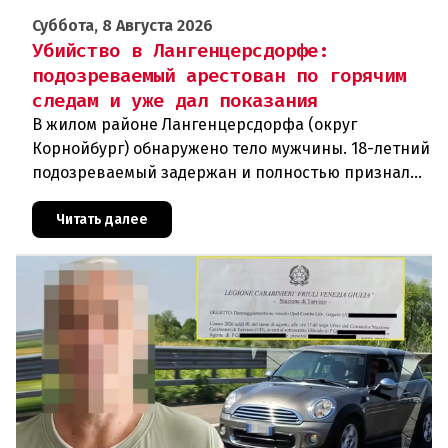
Суббота, 8 Августа 2026
Убийство в Лангенцерсдорфе:
подозреваемый арестован по горячим
следам и уже дал показания
В жилом районе Лангенцерсдорфа (округ
Корнойбург) обнаружено тело мужчины. 18-летний
подозреваемый задержан и полностью признал
свою вину. По данным следствия, преступление
могло быть совершено на поч
Читать далее