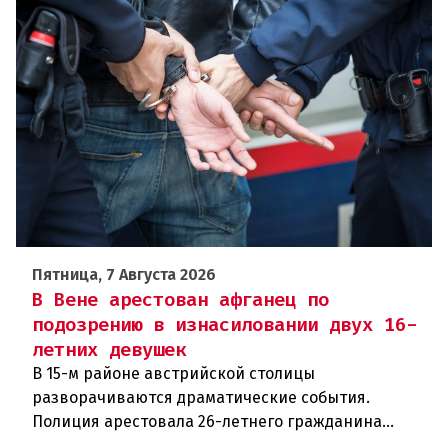
Пятница, 7 Августа 2026
В Вене арестован афганец по
подозрению в изнасиловании двух 16-
летних девушек
В 15-м районе австрийской столицы
разворачиваются драматические события.
Полиция арестовала 26-летнего гражданина
Афганистана по подозрению в изнасиловании