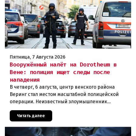
Пятница, 7 Августа 2026
Вооружённый налёт на Dorotheum в
Вене: полиция ищет следы после
нападения
В четверг, 6 августа, центр венского района
Веринг стал местом масштабной полицейской
операции. Неизвестный злоумышленник
совершил вооружённое нападение на филиал
знаменитого аукционного дома Dorotheu
Читать далее