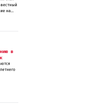
звестный
ие на
нию в
к
аются
-летнего
олиции и