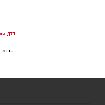
ии ДТП
ься от