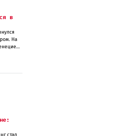
ся в
рнулся
ром. На
Венецией
не:
нг стал