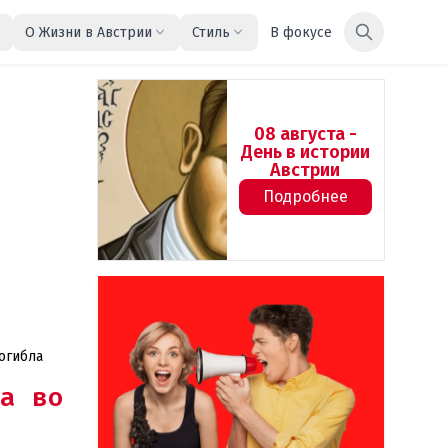
О Жизни в Австрии
Стиль
В фокусе
08 августа -
День в истории
Австрии
Подробнее
огибла
а во