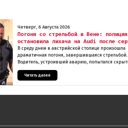
Четверг, 6 Августа 2026
Погоня со стрельбой в Вене: полиция
остановила лихача на Audi после сер
В среду днем в австрийской столице произошла
драматичная погоня, завершившаяся стрельбой.
Водитель, устроивший аварию, попытался скрыт
полиции, спровоцировав несколько новых
столкновений.Что слу
Читать далее