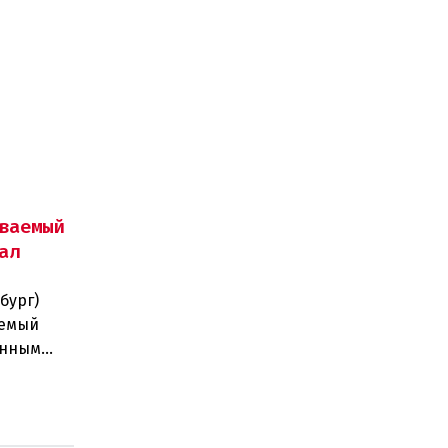
ваемый
ал
бург)
аемый
анным
на поч