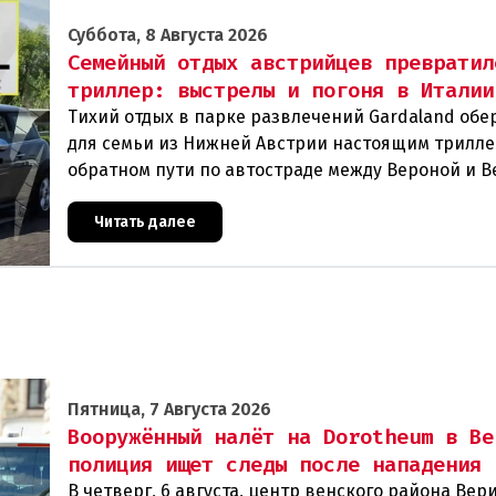
Суббота, 8 Августа 2026
Семейный отдых австрийцев превратил
триллер: выстрелы и погоня в Италии
Тихий отдых в парке развлечений Gardaland обе
для семьи из Нижней Австрии настоящим трилле
обратном пути по автостраде между Вероной и 
их машина подверглась обстрелу, за которым
Читать далее
Пятница, 7 Августа 2026
Вооружённый налёт на Dorotheum в Ве
полиция ищет следы после нападения
В четверг, 6 августа, центр венского района Вери