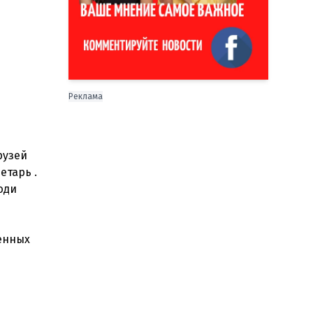
Реклама
рузей
етарь .
юди
енных