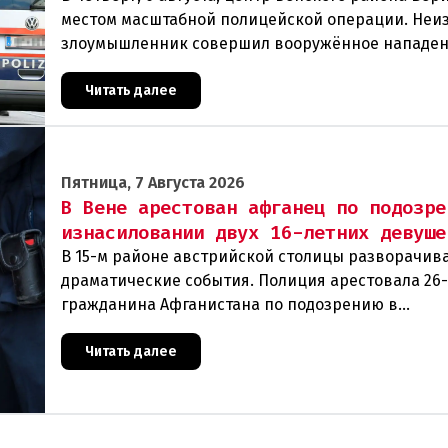
местом масштабной полицейской операции. Неи
злоумышленник совершил вооружённое нападен
филиал знаменитого аукционного дома Dorotheu
Читать далее
Пятница, 7 Августа 2026
В Вене арестован афганец по подозре
изнасиловании двух 16-летних девуше
В 15-м районе австрийской столицы разворачив
драматические события. Полиция арестовала 26
гражданина Афганистана по подозрению в
изнасиловании двух 16-летних девушек.Вызов п
задер
Читать далее