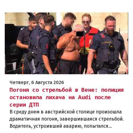
Четверг, 6 Августа 2026
Погоня со стрельбой в Вене: полиция
остановила лихача на Audi после
серии ДТП
В среду днем в австрийской столице произошла
драматичная погоня, завершившаяся стрельбой.
Водитель, устроивший аварию, попытался