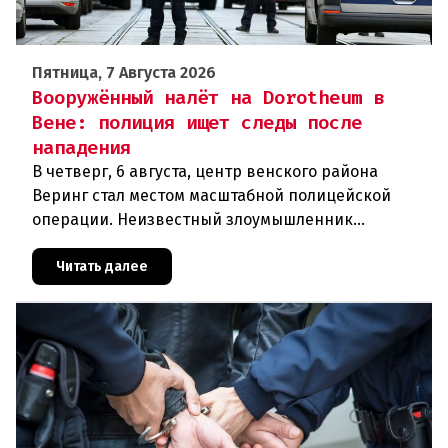
Пятница, 7 Августа 2026
Вооружённый налёт на Dorotheum в
Вене: полиция ищет следы после
нападения
В четверг, 6 августа, центр венского района
Веринг стал местом масштабной полицейской
операции. Неизвестный злоумышленник
совершил вооружённое нападение на филиал
знаменитого аукционного дома Dorotheu
Читать далее