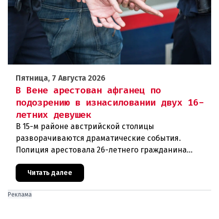
Пятница, 7 Августа 2026
В Вене арестован афганец по
подозрению в изнасиловании двух 16-
летних девушек
В 15-м районе австрийской столицы
разворачиваются драматические события.
Полиция арестовала 26-летнего гражданина
Афганистана по подозрению в изнасиловании
двух 16-летних девушек.Вызов полиции и задер
Читать далее
Реклама