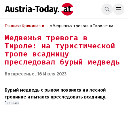
Главная
»
Криминал и
»
Медвежья тревога в Тироле: на
Проиcшествия
туристической тропе всадницу
Медвежья тревога в
преследовал бурый медведь
Тироле: на туристической
тропе всадницу
преследовал бурый медведь
Воскресенье, 16 Июля 2023
Бурый медведь с рыком появился на лесной
тропинке и пытался преследовать всадницу.
Реклама