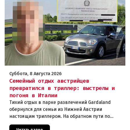
Суббота, 8 Августа 2026
Семейный отдых австрийцев
превратился в триллер: выстрелы и
погоня в Италии
Тихий отдых в парке развлечений Gardaland
обернулся для семьи из Нижней Австрии
настоящим триллером. На обратном пути по
автостраде между Вероной и Венецией их машина
Читать далее