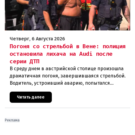
Четверг, 6 Августа 2026
Погоня со стрельбой в Вене: полиция
остановила лихача на Audi после
серии ДТП
В среду днем в австрийской столице произошла
драматичная погоня, завершившаяся стрельбой.
Водитель, устроивший аварию, попытался
скрыться от полиции, спровоцировав несколько
новых столкновений.Что слу
Читать далее
Реклама