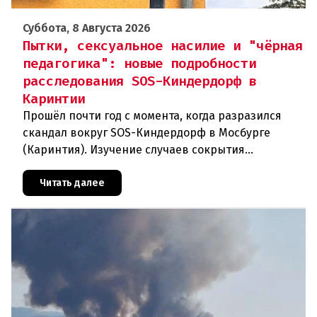
Суббота, 8 Августа 2026
Пытки, сексуальное насилие и "чёрная
педагогика": новые подробности
расследования SOS-Киндердорф в
Каринтии
Прошёл почти год с момента, когда разразился
скандал вокруг SOS-Киндердорф в Мосбурге
(Каринтия). Изучение случаев сокрытия
преступлений против детей вылилось в
масштабное расследование, которое продо
Читать далее