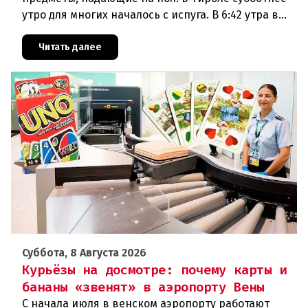
утро для многих началось с испуга. В 6:42 утра в
районе Халля произошло землетрясение.Данные
сейсмологовПо данны
Читать далее
Суббота, 8 Августа 2026
Курьёзы на досмотре: почему карты и
бананы «звенят» в аэропорту Вены
С начала июля в венском аэропорту работают