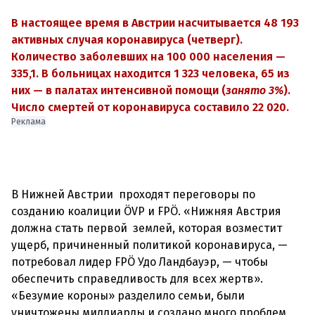
В настоящее время в Австрии насчитывается 48 193
активных случая коронавируса (четверг
)
.
Количество заболевших на 100 000 населения
—
335,1.
В больницах находится 1 323 человека, 65 из
них
—
в палатах интенсивной помощи (
занято 3%
).
Число смертей от коронавируса составило 22 020
.
Реклама
В Нижней Австрии проходят переговоры по
созданию коалиции ÖVP и FPÖ. «Нижняя Австрия
должна стать первой землей, которая возместит
ущерб, причиненный политикой коронавируса, —
потребовал лидер FPÖ Удо Ландбауэр, — чтобы
обеспечить справедливость для всех жертв».
«Безумие короны» разделило семьи, были
уничтожены миллиарды и создано много проблем,