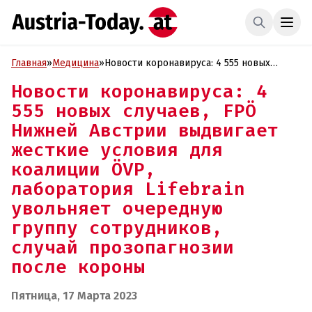
Главная
»
Медицина
»
Новости коронавируса: 4 555 новых
случаев, FPÖ Нижней Австрии выдвигает
Новости коронавируса: 4
жесткие условия для коалиции ÖVP,
555 новых случаев, FPÖ
лаборатория Lifebrain
увольняет очередную группу
Нижней Австрии выдвигает
сотрудников, случай прозопагнозии
жесткие условия для
после короны
коалиции ÖVP,
лаборатория Lifebrain
увольняет очередную
группу сотрудников,
случай прозопагнозии
после короны
Пятница, 17 Марта 2023