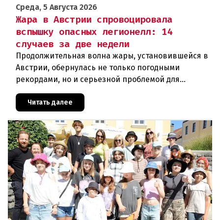
Среда, 5 Августа 2026
Жара в Австрии спровоцировала
вспышку опасных легионелл: 14
случаев за две недели
Продолжительная волна жары, установившейся в
Австрии, обернулась не только погодными
рекордами, но и серьезной проблемой для
здравоохранения. Власти регистрируют резкий
рост случаев заражения легионел
Читать далее