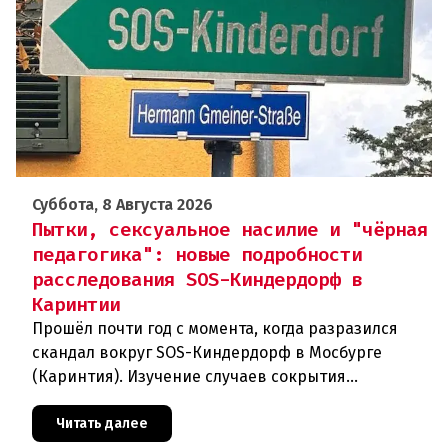
Суббота, 8 Августа 2026
Пытки, сексуальное насилие и "чёрная
педагогика": новые подробности
расследования SOS-Киндердорф в
Каринтии
Прошёл почти год с момента, когда разразился
скандал вокруг SOS-Киндердорф в Мосбурге
(Каринтия). Изучение случаев сокрытия
преступлений против детей вылилось в
масштабное расследование, которое продо
Читать далее