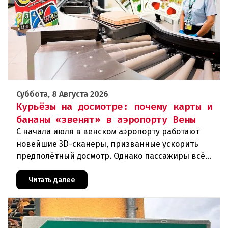
Суббота, 8 Августа 2026
Курьёзы на досмотре: почему карты и
бананы «звенят» в аэропорту Вены
С начала июля в венском аэропорту работают
новейшие 3D-сканеры, призванные ускорить
предполётный досмотр. Однако пассажиры всё
чаще сталкиваются с курьёзами: их багаж
отправляют на дополнительную пров
Читать далее