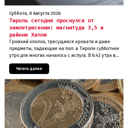
Суббота, 8 Августа 2026
Тироль сегодня проснулся от
землетрясения: магнитуда 3,5 в
районе Халля
Громкий хлопок, трясущиеся кровати и даже
предметы, падающие на пол: в Тироле субботнее
утро для многих началось с испуга. В 6:42 утра в
районе Халля произошло землетрясение.Данные
сейсмологовПо данны
Читать далее