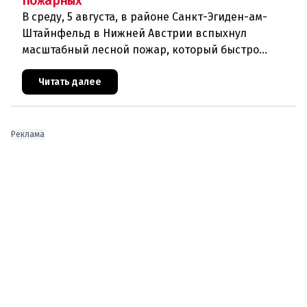
пожарных
В среду, 5 августа, в районе Санкт-Эгиден-ам-
Штайнфельд в Нижней Австрии вспыхнул
масштабный лесной пожар, который быстро
распространился на площадь около 100 гектаров.
В ходе тушения пострадали шесте
Читать далее
Реклама