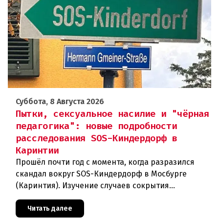
Суббота, 8 Августа 2026
Пытки, сексуальное насилие и "чёрная
педагогика": новые подробности
расследования SOS-Киндердорф в
Каринтии
Прошёл почти год с момента, когда разразился
скандал вокруг SOS-Киндердорф в Мосбурге
(Каринтия). Изучение случаев сокрытия
преступлений против детей вылилось в
масштабное расследование, которое продо
Читать далее