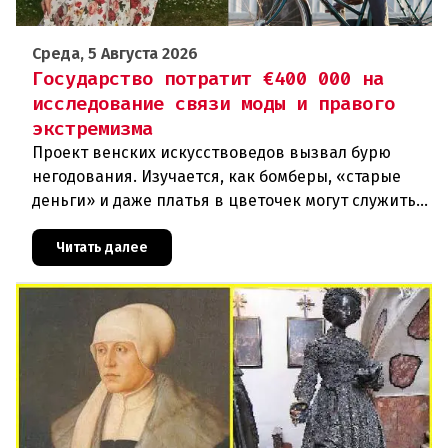
Среда, 5 Августа 2026
Государство потратит €400 000 на
исследование связи моды и правого
экстремизма
Проект венских искусствоведов вызвал бурю
негодования. Изучается, как бомберы, «старые
деньги» и даже платья в цветочек могут служить
инструментом пропаганды. Оппоненты требуют
ответа от министра наук
Читать далее