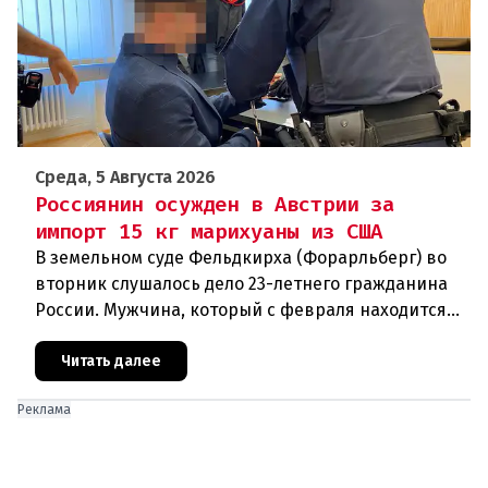
Среда, 5 Августа 2026
Россиянин осужден в Австрии за
импорт 15 кг марихуаны из США
В земельном суде Фельдкирха (Форарльберг) во
вторник слушалось дело 23-летнего гражданина
России. Мужчина, который с февраля находится
под стражей, обвинялся в том, что на протяжении
полугода организо
Читать далее
Реклама