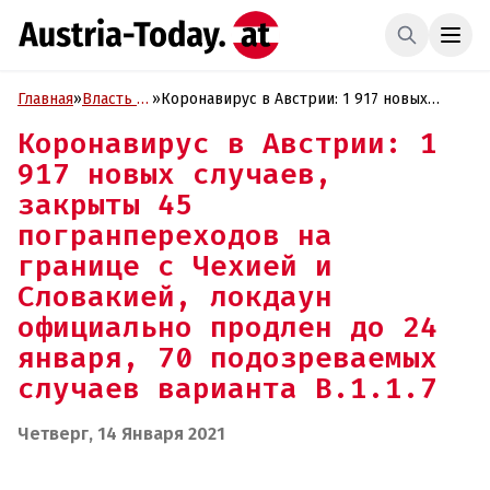
Главная
»
Власть и
»
Коронавирус в Австрии: 1 917 новых
Политика
случаев, закрыты 45 погранпереходов на
Коронавирус в Австрии: 1
границе с Чехией и Словакией, локдаун
917 новых случаев,
официально продлен до 24 января, 70
подозреваемых случаев варианта B.1.1.7
закрыты 45
погранпереходов на
границе с Чехией и
Словакией, локдаун
официально продлен до 24
января, 70 подозреваемых
случаев варианта B.1.1.7
Четверг, 14 Января 2021