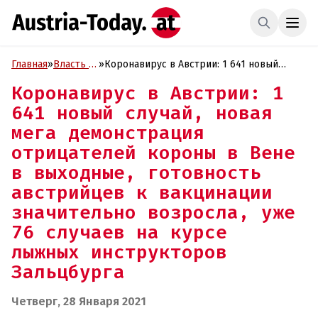
Главная
»
Власть и
»
Коронавирус в Австрии: 1 641 новый
Политика
случай, новая мега демонстрация
Коронавирус в Австрии: 1
отрицателей короны в Вене в выходные,
641 новый случай, новая
готовность австрийцев к вакцинации
значительно возросла, уже 76 случаев на
мега демонстрация
курсе лыжных инструкторов Зальцбурга
отрицателей короны в Вене
в выходные, готовность
австрийцев к вакцинации
значительно возросла, уже
76 случаев на курсе
лыжных инструкторов
Зальцбурга
Четверг, 28 Января 2021