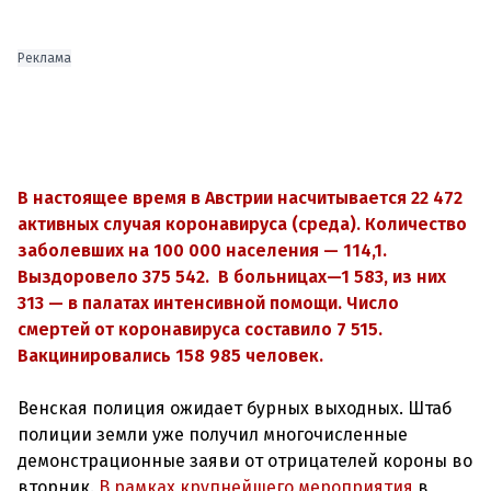
Реклама
В настоящее время в Австрии насч
итывается 22 472
активных случая
коронавируса (среда). Количество
заболевших на 100 000 населения
—
114,1
.
Выздоровело 375 542. В больницах—1 583
, из них
313 — в палатах интенсивной помощи. Число
смертей от коронавируса составило 7 515.
Вакцинировались 158 985 человек.
Венская полиция ожидает бурных выходных. Штаб
полиции земли уже получил многочисленные
демонстрационные заяви от отрицателей короны во
вторник.
В рамках крупнейшего мероприятия
в